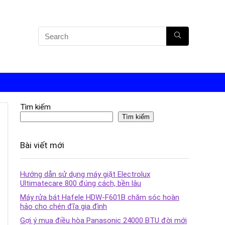
Tìm kiếm
Tìm kiếm
Bài viết mới
Hướng dẫn sử dụng máy giặt Electrolux
Ultimatecare 800 đúng cách, bền lâu
Máy rửa bát Hafele HDW-F601B chăm sóc hoàn
hảo cho chén đĩa gia đình
Gợi ý mua điều hòa Panasonic 24000 BTU đời mới