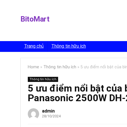
BitoMart
Trang chủ
Thông tin hữu ích
Home
»
Thông tin hữu ích
»
5 ưu điểm nổi bật của b
Thông tin hữu ích
5 ưu điểm nổi bật của 
Panasonic 2500W D
admin
28/10/2024