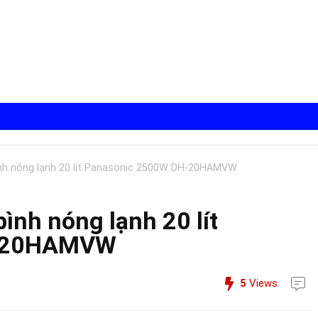
ình nóng lạnh 20 lít Panasonic 2500W DH-20HAMVW
bình nóng lạnh 20 lít
H-20HAMVW
5
Views