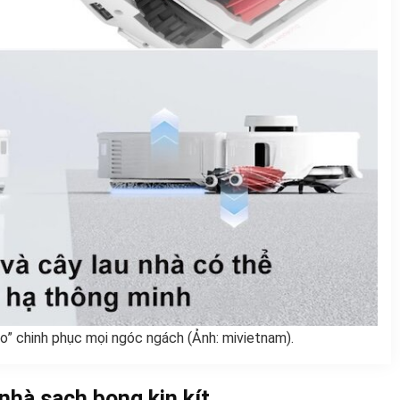
ảo” chinh phục mọi ngóc ngách (Ảnh: mivietnam).
 nhà sạch bong kin kít