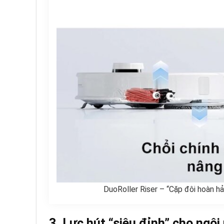
DuoRoller Riser – “Cặp đôi hoàn h
3. Lực hút “siêu đỉnh” cho ngôi