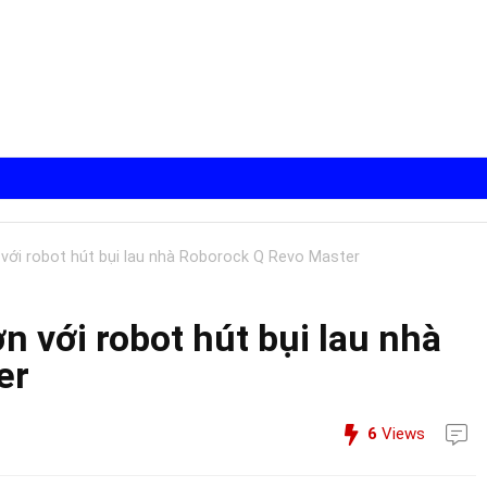
 với robot hút bụi lau nhà Roborock Q Revo Master
n với robot hút bụi lau nhà
er
6
Views