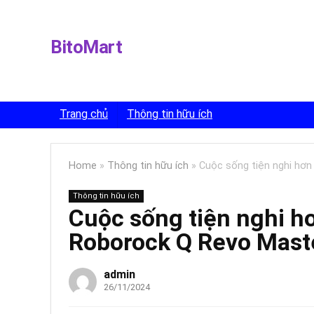
BitoMart
Trang chủ
Thông tin hữu ích
Home
»
Thông tin hữu ích
»
Cuộc sống tiện nghi hơn
Thông tin hữu ích
Cuộc sống tiện nghi hơ
Roborock Q Revo Mast
admin
26/11/2024