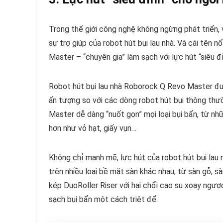
Trong thế giới công nghệ không ngừng phát triển,
sự trợ giúp của robot hút bụi lau nhà. Và cái tên 
Master – “chuyên gia” làm sạch với lực hút “siêu đ
Robot hút bụi lau nhà Roborock Q Revo Master đư
ấn tượng so với các dòng robot hút bụi thông th
Master dễ dàng “nuốt gọn” mọi loại bụi bẩn, từ nhữ
hơn như vỏ hạt, giấy vụn…
Không chỉ mạnh mẽ, lực hút của robot hút bụi lau
trên nhiều loại bề mặt sàn khác nhau, từ sàn gỗ, 
kép DuoRoller Riser với hai chổi cao su xoay ngược
sạch bụi bẩn một cách triệt để.