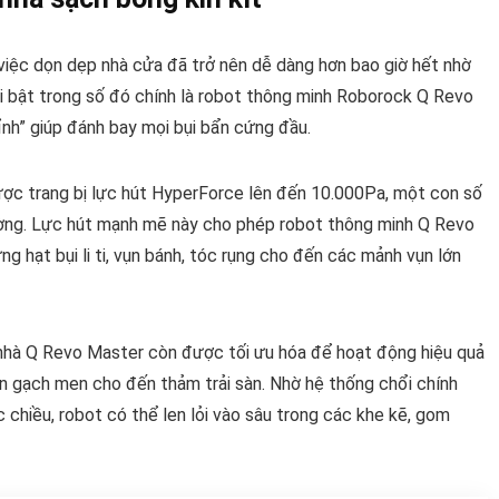
 việc dọn dẹp nhà cửa đã trở nên dễ dàng hơn bao giờ hết nhờ
nổi bật trong số đó chính là robot thông minh Roborock Q Revo
ỉnh” giúp đánh bay mọi bụi bẩn cứng đầu.
ợc trang bị lực hút HyperForce lên đến 10.000Pa, một con số
ường. Lực hút mạnh mẽ này cho phép robot thông minh Q Revo
ng hạt bụi li ti, vụn bánh, tóc rụng cho đến các mảnh vụn lớn
 nhà Q Revo Master còn được tối ưu hóa để hoạt động hiệu quả
sàn gạch men cho đến thảm trải sàn. Nhờ hệ thống chổi chính
 chiều, robot có thể len lỏi vào sâu trong các khe kẽ, gom