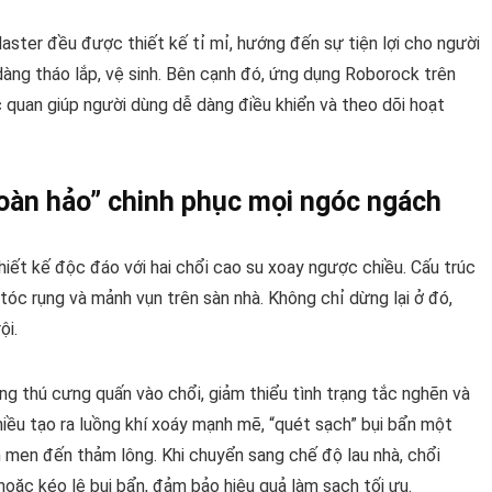
aster đều được thiết kế tỉ mỉ, hướng đến sự tiện lợi cho người
dàng tháo lắp, vệ sinh. Bên cạnh đó, ứng dụng Roborock trên
ực quan giúp người dùng dễ dàng điều khiển và theo dõi hoạt
hoàn hảo” chinh phục mọi ngóc ngách
hiết kế độc đáo với hai chổi cao su xoay ngược chiều. Cấu trúc
tóc rụng và mảnh vụn trên sàn nhà. Không chỉ dừng lại ở đó,
ội.
ông thú cưng quấn vào chổi, giảm thiểu tình trạng tắc nghẽn và
hiều tạo ra luồng khí xoáy mạnh mẽ, “quét sạch” bụi bẩn một
h men đến thảm lông. Khi chuyển sang chế độ lau nhà, chổi
oặc kéo lê bụi bẩn, đảm bảo hiệu quả làm sạch tối ưu.