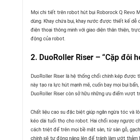
Mọi chi tiết trên robot hút bụi Roborock Q Revo M
dùng. Khay chứa bụi, khay nước được thiết kế dễ 
điện thoại thông minh với giao diện thân thiện, tr
động của robot.
2. DuoRoller Riser – “Cặp đôi 
DuoRoller Riser là hệ thống chổi chính kép được t
này tạo ra lực hút mạnh mẽ, cuốn bay mọi bụi bẩn, 
DuoRoller Riser còn sở hữu những ưu điểm vượt tr
Chất liệu cao su đặc biệt giúp ngăn ngừa tóc và l
kéo dài tuổi thọ cho robot. Hai chổi xoay ngược c
cách triệt để trên mọi bề mặt sàn, từ sàn gỗ, gạc
chính sẽ tự động nâng lên để tránh làm ướt thảm h