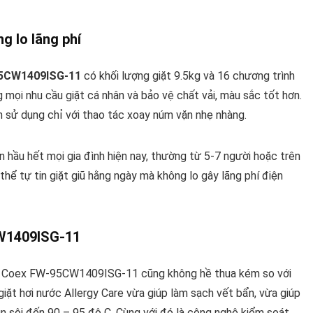
g lo lãng phí
-95CW1409ISG-11
có khối lượng giặt 9.5kg và 16 chương trình
mọi nhu cầu giặt cá nhân và bảo vệ chất vải, màu sắc tốt hơn.
 sử dụng chỉ với thao tác xoay núm vặn nhẹ nhàng.
ớn hầu hết mọi gia đình hiện nay, thường từ 5-7 người hoặc trên
thể tự tin giặt giũ hằng ngày mà không lo gây lãng phí điện
CW1409ISG-11
ủa Coex FW-95CW1409ISG-11 cũng không hề thua kém so với
iặt hơi nước Allergy Care vừa giúp làm sạch vết bẩn, vừa giúp
 sôi đến 90 – 95 độ C. Cùng với đó là công nghệ kiểm soát