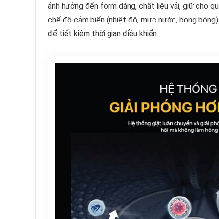
ảnh hưởng đến form dáng, chất liệu vải, giữ cho qu
chế độ cảm biến (nhiệt độ, mực nước, bong bóng)…
để tiết kiệm thời gian điều khiển.