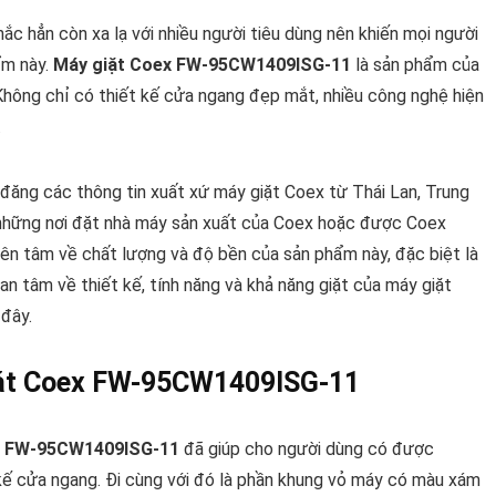
c hẳn còn xa lạ với nhiều người tiêu dùng nên khiến mọi người
ẩm này.
Máy giặt Coex FW-95CW1409ISG-11
là sản phẩm của
 Không chỉ có thiết kế cửa ngang đẹp mắt, nhiều công nghệ hiện
.
 đăng các thông tin xuất xứ máy giặt Coex từ Thái Lan, Trung
à những nơi đặt nhà máy sản xuất của Coex hoặc được Coex
 yên tâm về chất lượng và độ bền của sản phẩm này, đặc biệt là
an tâm về thiết kế, tính năng và khả năng giặt của máy giặt
 đây.
giặt Coex FW-95CW1409ISG-11
 FW-95CW1409ISG-11
đã giúp cho người dùng có được
 kế cửa ngang. Đi cùng với đó là phần khung vỏ máy có màu xám