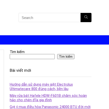
Tìm kiếm
Tìm kiếm
Bài viết mới
Hướng dẫn sử dụng máy giặt Electrolux
Ultimatecare 800 đúng cách, bền lâu
Máy rửa bát Hafele HDW-F601B chăm sóc hoàn
hảo cho chén đĩa gia đình
Gợi ý mua điều hòa Panasonic 24000 BTU đời mới