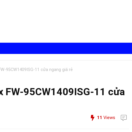
 FW-95CW1409ISG-11 cửa ngang giá rẻ
oex FW-95CW1409ISG-11 cửa
11
Views