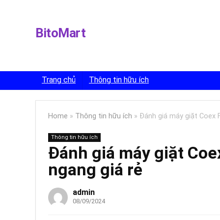
BitoMart
Trang chủ
Thông tin hữu ích
Home
»
Thông tin hữu ích
»
Đánh giá máy giặt Coex
Thông tin hữu ích
Đánh giá máy giặt C
ngang giá rẻ
admin
08/09/2024