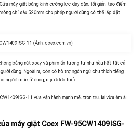
Cửa máy giặt bằng kính cường lực dày dặn, tối giản, tạo điểm
u mỏng chỉ sâu 520mm cho phép người dùng có thể lắp đặt
CW1409ISG-11 (Ảnh: coex.com.vn)
chóng bằng nút xoay và phím ấn tương tự như hầu hết tất cả
người dùng. Ngoài ra, còn có hỗ trợ ngôn ngữ chú thích tiếng
ho người mới sử dụng, người lớn tuổi.
W1409ISG-11 vừa vận hành mạnh mẽ, trơn tru, lại vừa êm ái
h của máy giặt Coex FW-95CW1409ISG-