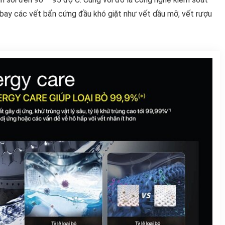
 bay các vết bẩn cứng đầu khó giặt như vết dầu mỡ, vết rượu