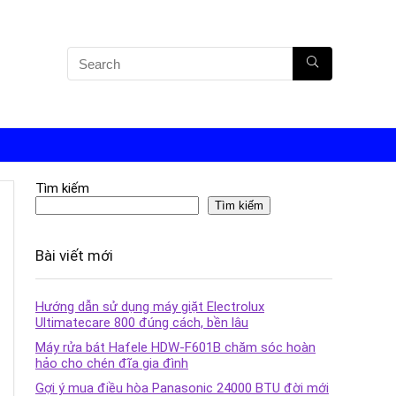
Tìm kiếm
Tìm kiếm
Bài viết mới
Hướng dẫn sử dụng máy giặt Electrolux
Ultimatecare 800 đúng cách, bền lâu
Máy rửa bát Hafele HDW-F601B chăm sóc hoàn
hảo cho chén đĩa gia đình
Gợi ý mua điều hòa Panasonic 24000 BTU đời mới