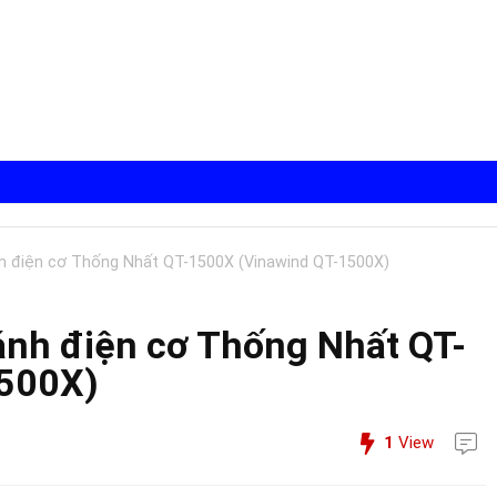
nh điện cơ Thống Nhất QT-1500X (Vinawind QT-1500X)
cánh điện cơ Thống Nhất QT-
1500X)
1
View