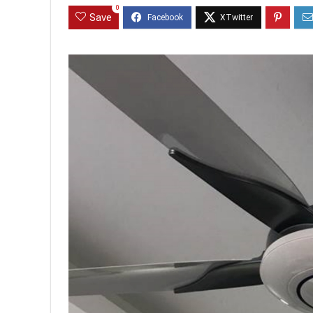
0
Save