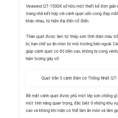
Vinawind QT-1500X sở hữu một thiết kế đơn giản 
trang nhã kết hợp với cánh quạt uốn cong đẹp mắt
khác nhau, từ hiện đại đến cổ điển.
Thân quạt được làm từ thép sơn tĩnh điện màu tr
bỉ, hạn chế sự ăn mòn từ môi trường bên ngoài. Cá
giúp cánh quạt có độ bền cao, không bị cong vênh,
hiện tượng gãy vỡ.
Quạt trần 5 cánh điện cơ Thống Nhất QT-1
Bề mặt cánh quạt được phủ một lớp sơn chống gỉ đ
một tính năng quan trọng, đặc biệt ở những khu vự
cao và không khí mặn có thể làm ăn mòn và làm gi