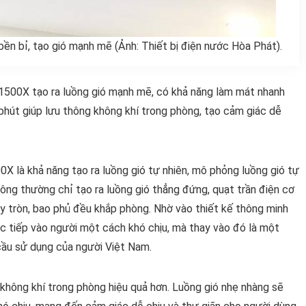
n bỉ, tạo gió mạnh mẽ (Ảnh: Thiết bị điện nước Hòa Phát).
-1500X tạo ra luồng gió mạnh mẽ, có khả năng làm mát nhanh
phút giúp lưu thông không khí trong phòng, tạo cảm giác dễ
X là khả năng tạo ra luồng gió tự nhiên, mô phỏng luồng gió tự
thông thường chỉ tạo ra luồng gió thẳng đứng, quạt trần điện cơ
 tròn, bao phủ đều khắp phòng. Nhờ vào thiết kế thông minh
ực tiếp vào người một cách khó chịu, mà thay vào đó là một
 cầu sử dụng của người Việt Nam.
g không khí trong phòng hiệu quả hơn. Luồng gió nhẹ nhàng sẽ