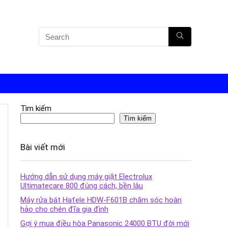
Tìm kiếm
Tìm kiếm
Bài viết mới
Hướng dẫn sử dụng máy giặt Electrolux
Ultimatecare 800 đúng cách, bền lâu
Máy rửa bát Hafele HDW-F601B chăm sóc hoàn
hảo cho chén đĩa gia đình
Gợi ý mua điều hòa Panasonic 24000 BTU đời mới