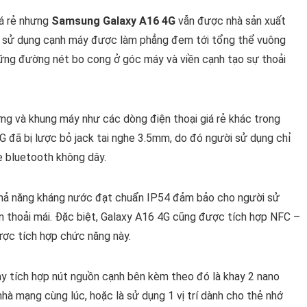
iá rẻ nhưng
Samsung Galaxy A16 4G
vẫn được nhà sản xuất
iệc sử dụng cạnh máy được làm phẳng đem tới tổng thể vuông
ng đường nét bo cong ở góc máy và viền cạnh tạo sự thoải
ưng và khung máy như các dòng điện thoại giá rẻ khác trong
G đã bị lược bỏ jack tai nghe 3.5mm, do đó người sử dụng chỉ
e bluetooth không dây.
 khả năng kháng nước đạt chuẩn IP54 đảm bảo cho người sử
n thoải mái. Đặc biệt, Galaxy A16 4G cũng được tích hợp NFC –
được tích hợp chức năng này.
y tích hợp nút nguồn cạnh bên kèm theo đó là khay 2 nano
nhà mạng cùng lúc, hoặc là sử dụng 1 vị trí dành cho thẻ nhớ