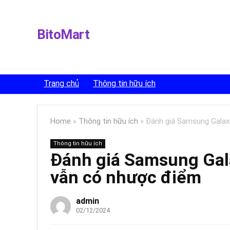
BitoMart
Trang chủ
Thông tin hữu ích
Home
»
Thông tin hữu ích
»
Đánh giá Samsung Galax
Thông tin hữu ích
Đánh giá Samsung Gal
vẫn có nhược điểm
admin
02/12/2024