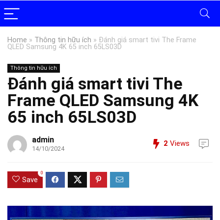
Home
»
Thông tin hữu ích
»
Đánh giá smart tivi The Frame
QLED Samsung 4K 65 inch 65LS03D
Thông tin hữu ích
Đánh giá smart tivi The
Frame QLED Samsung 4K
65 inch 65LS03D
admin
2
Views
14/10/2024
0
Save