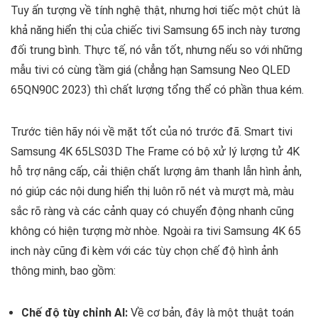
Tuy ấn tượng về tính nghệ thật, nhưng hơi tiếc một chút là
khả năng hiển thị của chiếc tivi Samsung 65 inch này tương
đối trung bình. Thực tế, nó vẫn tốt, nhưng nếu so với những
mẫu tivi có cùng tầm giá (chẳng hạn Samsung Neo QLED
65QN90C 2023) thì chất lượng tổng thể có phần thua kém.
Trước tiên hãy nói về mặt tốt của nó trước đã. Smart tivi
Samsung 4K 65LS03D The Frame có bộ xử lý lượng tử 4K
hỗ trợ nâng cấp, cải thiện chất lượng âm thanh lẫn hình ảnh,
nó giúp các nội dung hiển thị luôn rõ nét và mượt mà, màu
sắc rõ ràng và các cảnh quay có chuyển động nhanh cũng
không có hiện tượng mờ nhòe. Ngoài ra tivi Samsung 4K 65
inch này cũng đi kèm với các tùy chọn chế độ hình ảnh
thông minh, bao gồm:
Chế độ tùy chỉnh AI:
Về cơ bản, đây là một thuật toán