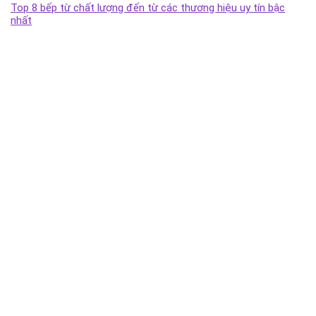
Top 8 bếp từ chất lượng đến từ các thương hiệu uy tín bậc
nhất