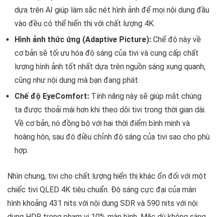
dựa trên AI giúp làm sắc nét hình ảnh để mọi nội dung đầu
vào đều có thể hiển thị với chất lượng 4K.
Hình ảnh thức ứng (Adaptive Picture):
Chế độ này về
cơ bản sẽ tối ưu hóa độ sáng của tivi và cung cấp chất
lượng hình ảnh tốt nhất dựa trên nguồn sáng xung quanh,
cũng như nội dung mà bạn đang phát.
Chế độ EyeComfort:
Tính năng này sẽ giúp mắt chúng
ta được thoải mái hơn khi theo dõi tivi trong thời gian dài.
Về cơ bản, nó đồng bộ với hai thời điểm bình minh và
hoàng hôn, sau đó điều chỉnh độ sáng của tivi sao cho phù
hợp.
Nhìn chung, tivi cho chất lượng hiển thị khác ổn đối với một
chiếc tivi QLED 4K tiêu chuẩn. Độ sáng cực đại của màn
hình khoảng 431 nits với nội dung SDR và 590 nits với nội
dung HDR trong phạm vi 10% màn hình. Mặc dù không sáng