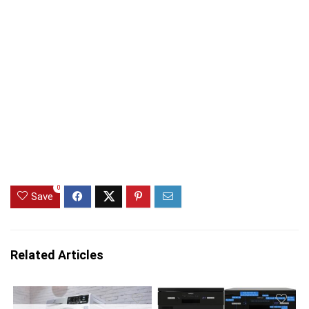
0
Save
Related Articles