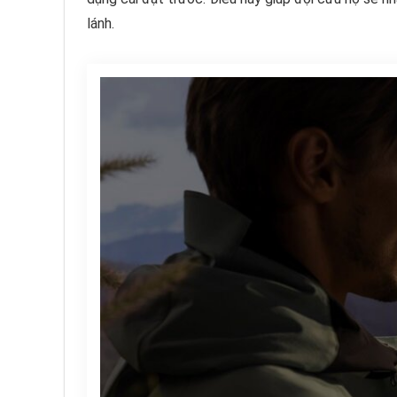
lánh.