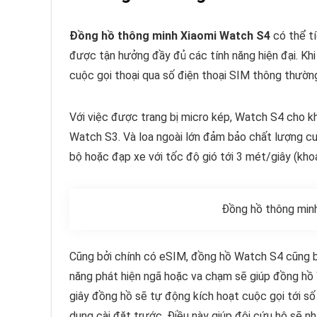
Đồng hồ thông minh Xiaomi Watch S4
có thể t
được tận hưởng đầy đủ các tính năng hiện đại. Kh
cuộc gọi thoại qua số điện thoại SIM thông thườn
Với việc được trang bị micro kép, Watch S4 cho k
Watch S3. Và loa ngoài lớn đảm bảo chất lượng cu
bộ hoặc đạp xe với tốc độ gió tới 3 mét/giây (kho
Đồng hồ thông minh
Cũng bởi chính có eSIM, đồng hồ Watch S4 cũng b
năng phát hiện ngã hoặc va chạm sẽ giúp đồng hồ
giây đồng hồ sẽ tự động kích hoạt cuộc gọi tới s
dụng cài đặt trước. Điều này giúp đội cứu hộ sẽ n