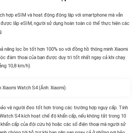
ích hợp eSIM và hoạt động động lập với smartphone mà vẫn
i được lắp eSIM, người sử dụng hoàn toàn có thể thực hiện các
g.
hả năng lọc ồn tốt hơn 100% so với đồng hồ thông minh Xiaomi
ộc đàm thoại của bạn được duy trì tốt nhất ngay cả khi chạy
ảng 10,8 km/h).
 Xiaomi Watch S4 (Ảnh: Xiaomi).
ảo vệ người đeo tốt hơn trong các trường hợp nguy cấp. Tính
 Watch S4 kích hoạt chế độ khẩn cấp, nếu không tắt trong 10
ố khẩn cấp của đội cứu hộ hoặc các số điện thoại mà người sử
hanh chóng tới hỗ trợ khi bạn gặp nạn ngay cả ở những nơi hẻo