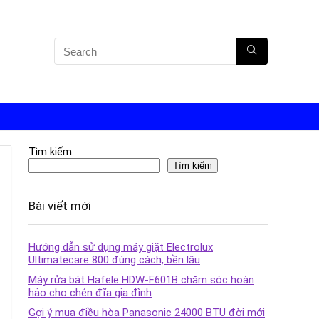
Tìm kiếm
Tìm kiếm
Bài viết mới
Hướng dẫn sử dụng máy giặt Electrolux
Ultimatecare 800 đúng cách, bền lâu
Máy rửa bát Hafele HDW-F601B chăm sóc hoàn
hảo cho chén đĩa gia đình
Gợi ý mua điều hòa Panasonic 24000 BTU đời mới