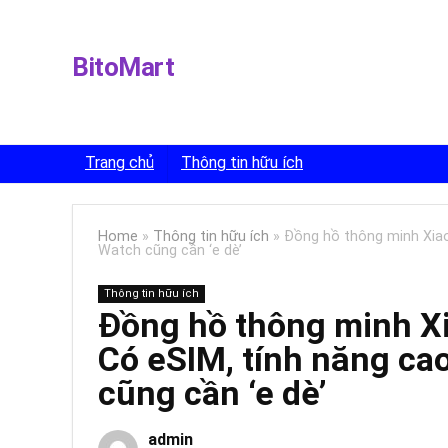
BitoMart
Trang chủ
Thông tin hữu ích
Home
»
Thông tin hữu ích
»
Đồng hồ thông minh Xiao
Watch cũng cần ‘e dè’
Thông tin hữu ích
Đồng hồ thông minh Xi
Có eSIM, tính năng ca
cũng cần ‘e dè’
admin