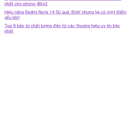
nhất cho phòng 40m2
Hiệu năng Redmi Note 14 5G quá ‘đỉnh’ nhưng lại có một điểm
yếu lớn!
Top 8 bếp từ chất lượng đến từ các thương hiệu uy tín bậc
nhất