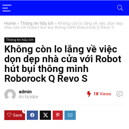
Home
»
Thông tin hữu ích
»
Không còn lo lắng về việc dọn dẹp
nhà cửa với Robot hút bụi thông minh Roborock Q Revo S
Thông tin hữu ích
Không còn lo lắng về việc
dọn dẹp nhà cửa với Robot
hút bụi thông minh
Roborock Q Revo S
admin
18
Views
01/12/2024
0
Save