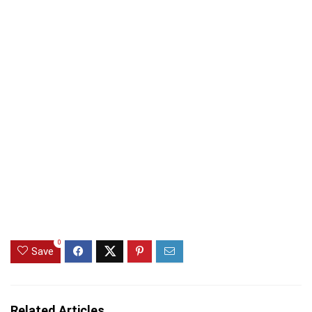
0
Save
Related Articles