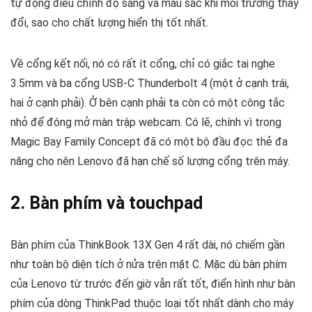
tự động điều chỉnh độ sáng và màu sắc khi môi trường thay
đổi, sao cho chất lượng hiển thị tốt nhất.
Về cổng kết nối, nó có rất ít cổng, chỉ có giắc tai nghe
3.5mm và ba cổng USB-C Thunderbolt 4 (một ở cạnh trái,
hai ở cạnh phải). Ở bên cạnh phải ta còn có một công tắc
nhỏ để đóng mở màn trập webcam. Có lẽ, chính vì trong
Magic Bay Family Concept đã có một bộ đầu đọc thẻ đa
năng cho nên Lenovo đã hạn chế số lượng cổng trên máy.
2. Bàn phím và touchpad
Bàn phím của ThinkBook 13X Gen 4 rất dài, nó chiếm gần
như toàn bộ diện tích ở nửa trên mặt C. Mặc dù bàn phím
của Lenovo từ trước đến giờ vẫn rất tốt, điển hình như bàn
phím của dòng ThinkPad thuộc loại tốt nhất dành cho máy