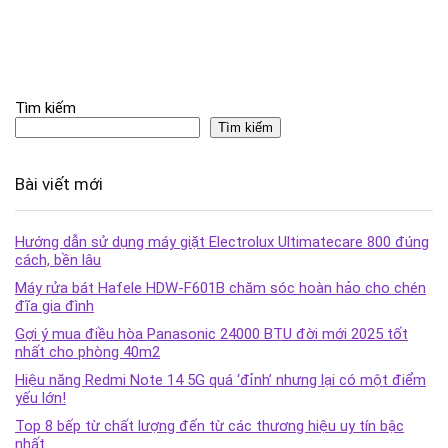
Tìm kiếm
Tìm kiếm
Bài viết mới
Hướng dẫn sử dụng máy giặt Electrolux Ultimatecare 800 đúng
cách, bền lâu
Máy rửa bát Hafele HDW-F601B chăm sóc hoàn hảo cho chén
đĩa gia đình
Gợi ý mua điều hòa Panasonic 24000 BTU đời mới 2025 tốt
nhất cho phòng 40m2
Hiệu năng Redmi Note 14 5G quá ‘đỉnh’ nhưng lại có một điểm
yếu lớn!
Top 8 bếp từ chất lượng đến từ các thương hiệu uy tín bậc
nhất