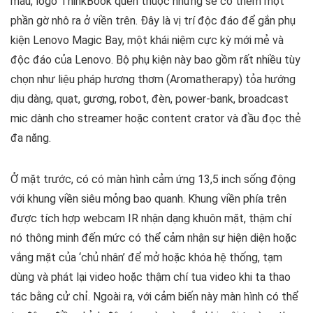
màu, logo ThinkBook quen thuộc nhưng sẽ có thêm một
phần gờ nhô ra ở viền trên. Đây là vị trí độc đáo để gắn phụ
kiện Lenovo Magic Bay, một khái niệm cực kỳ mới mẻ và
độc đáo của Lenovo. Bộ phụ kiện này bao gồm rất nhiều tùy
chọn như liệu pháp hương thơm (Aromatherapy) tỏa hướng
dịu dàng, quạt, gương, robot, đèn, power-bank, broadcast
mic dành cho streamer hoặc content crator và đầu đọc thẻ
đa năng.
Ở mặt trước, có có màn hình cảm ứng 13,5 inch sống động
với khung viền siêu mỏng bao quanh. Khung viền phía trên
được tích hợp webcam IR nhận dạng khuôn mặt, thậm chí
nó thông minh đến mức có thể cảm nhận sự hiện diện hoặc
vắng mặt của ‘chủ nhân’ để mở hoặc khóa hệ thống, tạm
dùng và phát lại video hoặc thậm chí tua video khi ta thao
tác bằng cử chỉ. Ngoài ra, với cảm biến này màn hình có thể