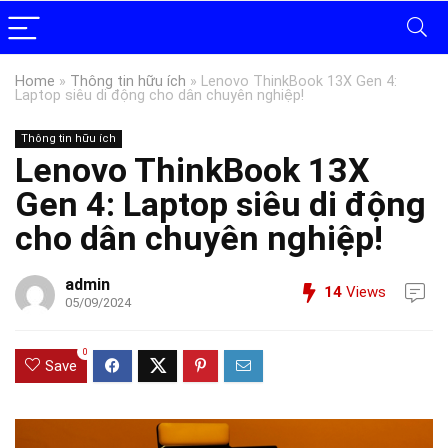
Home
»
Thông tin hữu ích
»
Lenovo ThinkBook 13X Gen 4:
Laptop siêu di động cho dân chuyên nghiệp!
Thông tin hữu ích
Lenovo ThinkBook 13X
Gen 4: Laptop siêu di động
cho dân chuyên nghiệp!
admin
14
Views
05/09/2024
0
Save