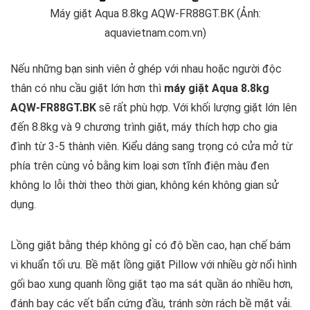
Máy giặt Aqua 8.8kg AQW-FR88GT.BK (Ảnh:
aquavietnam.com.vn)
Nếu những bạn sinh viên ở ghép với nhau hoặc người độc
thân có nhu cầu giặt lớn hơn thì
máy giặt Aqua 8.8kg
AQW-FR88GT.BK
sẽ rất phù hợp. Với khối lượng giặt lớn lên
đến 8.8kg và 9 chương trình giặt, máy thích hợp cho gia
đình từ 3-5 thành viên. Kiểu dáng sang trọng có cửa mở từ
phía trên cùng vỏ bằng kim loại sơn tĩnh điện màu đen
không lo lỗi thời theo thời gian, không kén không gian sử
dụng.
Lồng giặt bằng thép không gỉ có độ bền cao, hạn chế bám
vi khuẩn tối ưu. Bề mặt lồng giặt Pillow với nhiều gờ nổi hình
gối bao xung quanh lồng giặt tạo ma sát quần áo nhiều hơn,
đánh bay các vết bẩn cứng đầu, tránh sờn rách bề mặt vải.