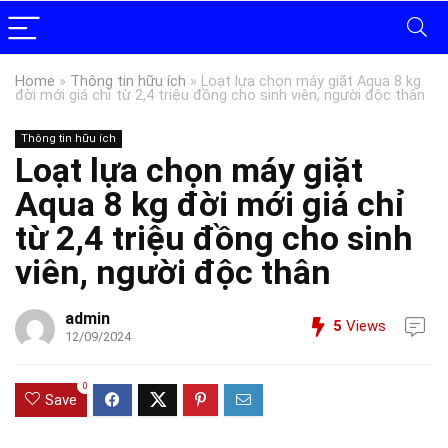
Home
»
Thông tin hữu ích
»
Loạt lựa chọn máy giặt Aqua 8 kg
đời mới giá chỉ từ 2,4 triệu đồng cho sinh viên, người độc thân
Thông tin hữu ích
Loạt lựa chọn máy giặt
Aqua 8 kg đời mới giá chỉ
từ 2,4 triệu đồng cho sinh
viên, người độc thân
admin
5
Views
12/09/2024
0
Save