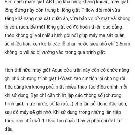
Bên cạnh mâm giặt ABT có khả năng kháng khuẩn, máy giặt
lồng đứng này còn trang bị lồng giặt Pillow đời mới vừa
tăng khả năng chà xát quần áo, vừa bảo vệ bề mặt vải không
bị sờn, rách. Bề mặt lồng giặt có độ hoàn thiện cao bằng
thép không gỉ với nhiều hình gối nổi giúp máy ma sát quần
áo nhiều hơn, xen kẽ là các lỗ phun nước siêu nhỏ chỉ 2.5mm
không lo vải áo bị vướng vào trong quá trình giặt.
Hơn thế nữa, máy giặt Aqua cửa trên này còn có chức năng
ghi nhớ chương trình giặt I-Wash tạo sự tiện lợi cho người
tiêu dùng khi không phải mất nhiều thao tác điều chỉnh mỗi
khi sử dụng. Bạn chỉ cần thiết lập các thông số (chương
trình giặt, mực nước, số lần xả,…) cho lần sử dụng đầu tiên,
sau đó máy sẽ ghi nhớ. Khi sử dụng trong những lần tiếp
theo bạn chỉ mất 1 thao tác nhấn thay vì phải cài đặt từ
đầu.