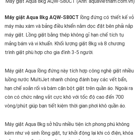
Máy giặt Aqua 8kg AQW-S80CT (Ảnh: aquavietnam.com.vn)
Máy giặt Aqua 8kg AQW-S80CT
lồng đứng có thiết kế vỏ
máy màu xám và bảng điều khiển nằm dọc đặt bên phải nắp
máy giặt. Lồng giặt bằng thép không gỉ hạn chế tích tụ
mảng bám và vi khuẩn. Khối lượng giặt 8kg và 8 chương
trình giặt phù hợp cho gia đình 3-5 người.
Máy giặt Aqua lồng đứng này tích hợp công nghệ giặt nhiều
luồng nước MultiJet nhanh chóng đánh bay các vết bẩn,
hạn chế xoắn rối và bám cặn bột giặt trên quần áo. Ngoài ra
còn có chức năng vắt cực khô với tốc độ cao đến 700
vòng/phút giúp bạn tiết kiệm thời gian phơi khô quần áo.
Máy giặt Aqua 8kg sở hữu nhiều tiện ích phong phú không
kém như vệ sinh lồng giặt, tự khởi động lại khi có điện, khóa