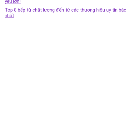
yếu lớn!
Top 8 bếp từ chất lượng đến từ các thương hiệu uy tín bậc
nhất