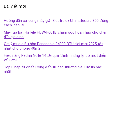
Bài viết mới
Hướng dẫn sử dụng máy giặt Electrolux Ultimatecare 800 đúng
cách, bền lâu
Máy rửa bát Hafele HDW-F601B chăm sóc hoàn hảo cho chén
đĩa gia đình
Gợi ý mua điều hòa Panasonic 24000 BTU đời mới 2025 tốt
nhất cho phòng 40m2
Hiệu năng Redmi Note 14 5G quá ‘đỉnh’ nhưng lại có một điểm
yếu lớn!
Top 8 bếp từ chất lượng đến từ các thương hiệu uy tín bậc
nhất