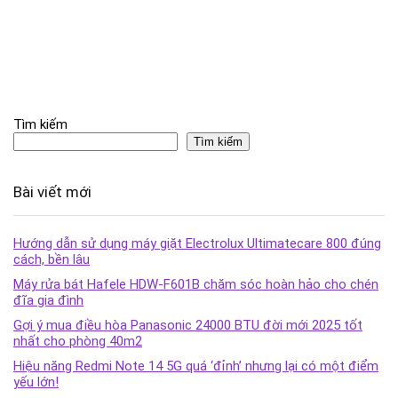
Tìm kiếm
Tìm kiếm
Bài viết mới
Hướng dẫn sử dụng máy giặt Electrolux Ultimatecare 800 đúng
cách, bền lâu
Máy rửa bát Hafele HDW-F601B chăm sóc hoàn hảo cho chén
đĩa gia đình
Gợi ý mua điều hòa Panasonic 24000 BTU đời mới 2025 tốt
nhất cho phòng 40m2
Hiệu năng Redmi Note 14 5G quá ‘đỉnh’ nhưng lại có một điểm
yếu lớn!