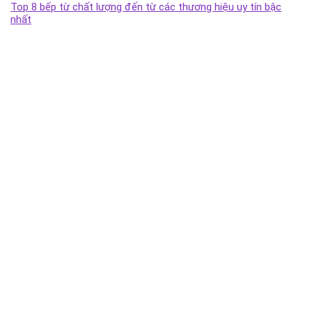
Top 8 bếp từ chất lượng đến từ các thương hiệu uy tín bậc
nhất