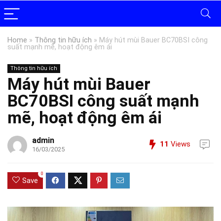
Home
»
Thông tin hữu ích
»
Máy hút mùi Bauer BC70BSI công
suất mạnh mẽ, hoạt động êm ái
Thông tin hữu ích
Máy hút mùi Bauer
BC70BSI công suất mạnh
mẽ, hoạt động êm ái
admin
11
Views
16/03/2025
0
Save