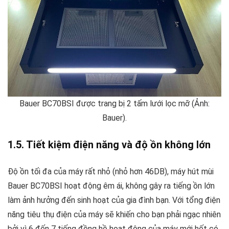
Bauer BC70BSI được trang bị 2 tấm lưới lọc mỡ (Ảnh:
Bauer).
1.5. Tiết kiệm điện năng và độ ồn không lớn
Độ ồn tối đa của máy rất nhỏ (nhỏ hơn 46DB), máy hút mùi
Bauer BC70BSI hoạt động êm ái, không gây ra tiếng ồn lớn
làm ảnh hưởng đến sinh hoạt của gia đình bạn. Với tổng điện
năng tiêu thụ điện của máy sẽ khiến cho bạn phải ngạc nhiên
bởi vì 6 đến 7 tiếng đồng hồ hoạt động của máy mới hết có