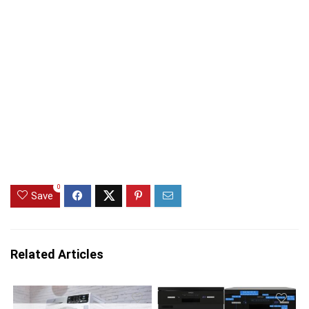
0
Save
Related Articles