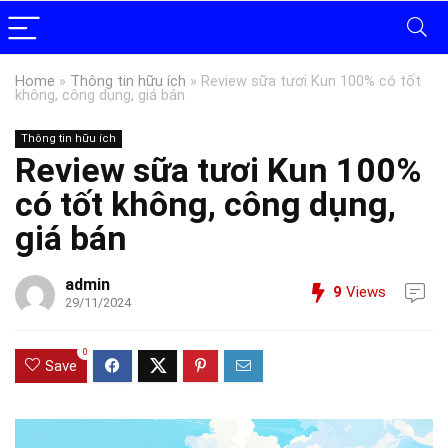
Home
»
Thông tin hữu ích
»
Review sữa tươi Kun 100% có tốt
không, công dụng, giá bán
Thông tin hữu ích
Review sữa tươi Kun 100%
có tốt không, công dụng,
giá bán
admin
9
Views
29/11/2024
0
Save