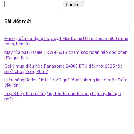
Tìm kiếm
Bài viết mới
Hướng dẫn sử dụng máy giặt Electrolux Ultimatecare 800 đúng
cách, bền lâu
Máy rửa bát Hafele HDW-F601B chăm sóc hoàn hảo cho chén
đĩa gia đình
Gợi ý mua điều hòa Panasonic 24000 BTU đời mới 2025 tốt
nhất cho phòng 40m2
Hiệu năng Redmi Note 14 5G quá ‘đỉnh’ nhưng lại có một điểm
yếu lớn!
Top 8 bếp từ chất lượng đến từ các thương hiệu uy tín bậc
nhất