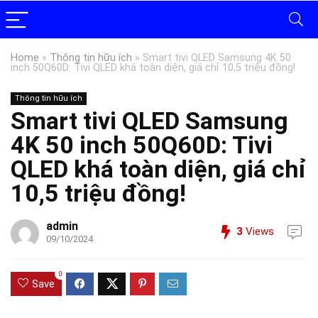
Home
»
Thông tin hữu ích
»
Smart tivi QLED Samsung 4K 50
inch 50Q60D: Tivi QLED khá toàn diện, giá chỉ 10,5 triệu đồng!
Thông tin hữu ích
Smart tivi QLED Samsung
4K 50 inch 50Q60D: Tivi
QLED khá toàn diện, giá chỉ
10,5 triệu đồng!
admin
3
Views
09/10/2024
0
Save