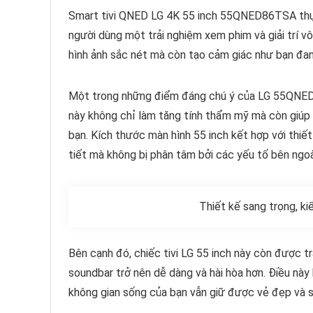
Smart tivi QNED LG 4K 55 inch 55QNED86TSA thực 
người dùng một trải nghiệm xem phim và giải trí vô
hình ảnh sắc nét mà còn tạo cảm giác như bạn đa
Một trong những điểm đáng chú ý của LG 55QNED8
này không chỉ làm tăng tính thẩm mỹ mà còn giúp t
bạn. Kích thước màn hình 55 inch kết hợp với thiế
tiết mà không bị phân tâm bởi các yếu tố bên ngoà
Thiết kế sang trọng, ki
Bên cạnh đó, chiếc tivi LG 55 inch này còn được tr
soundbar trở nên dễ dàng và hài hòa hơn. Điều nà
không gian sống của bạn vẫn giữ được vẻ đẹp và 