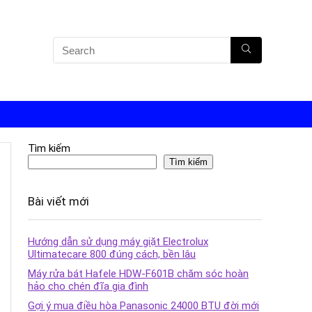
Tìm kiếm
Tìm kiếm
Bài viết mới
Hướng dẫn sử dụng máy giặt Electrolux
Ultimatecare 800 đúng cách, bền lâu
Máy rửa bát Hafele HDW-F601B chăm sóc hoàn
hảo cho chén đĩa gia đình
Gợi ý mua điều hòa Panasonic 24000 BTU đời mới