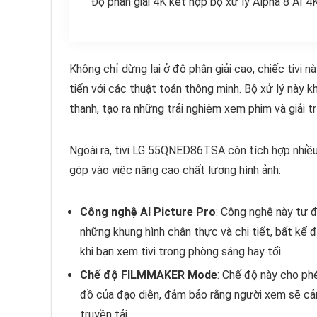
Độ phân giải 4K kết hợp bộ xử lý Alpha 8 AI 
Không chỉ dừng lại ở độ phân giải cao, chiếc tivi 
tiến với các thuật toán thông minh. Bộ xử lý này 
thanh, tạo ra những trải nghiệm xem phim và giải t
Ngoài ra, tivi LG 55QNED86TSA còn tích hợp nhiều
góp vào việc nâng cao chất lượng hình ảnh:
Công nghệ AI Picture Pro
: Công nghệ này tự đ
những khung hình chân thực và chi tiết, bất kể đ
khi bạn xem tivi trong phòng sáng hay tối.
Chế độ FILMMAKER Mode
: Chế độ này cho ph
đồ của đạo diễn, đảm bảo rằng người xem sẽ c
truyền tải.