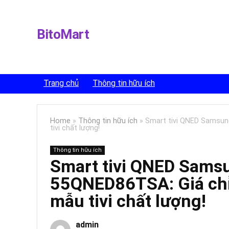
BitoMart
Trang chủ
Thông tin hữu ích
Home
»
Thông tin hữu ích
»
Smart tivi QNED Samsun
tivi chất lượng!
Thông tin hữu ích
Smart tivi QNED Sams
55QNED86TSA: Giá chỉ
mẫu tivi chất lượng!
admin