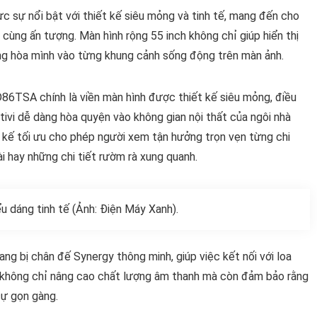
sự nổi bật với thiết kế siêu mỏng và tinh tế, mang đến cho
 cùng ấn tượng. Màn hình rộng 55 inch không chỉ giúp hiển thị
ng hòa mình vào từng khung cảnh sống động trên màn ảnh.
6TSA chính là viền màn hình được thiết kế siêu mỏng, điều
ivi dễ dàng hòa quyện vào không gian nội thất của ngôi nhà
t kế tối ưu cho phép người xem tận hưởng trọn vẹn từng chi
i hay những chi tiết rườm rà xung quanh.
ểu dáng tinh tế (Ảnh: Điện Máy Xanh).
ang bị chân đế Synergy thông minh, giúp việc kết nối với loa
y không chỉ nâng cao chất lượng âm thanh mà còn đảm bảo rằng
sự gọn gàng.