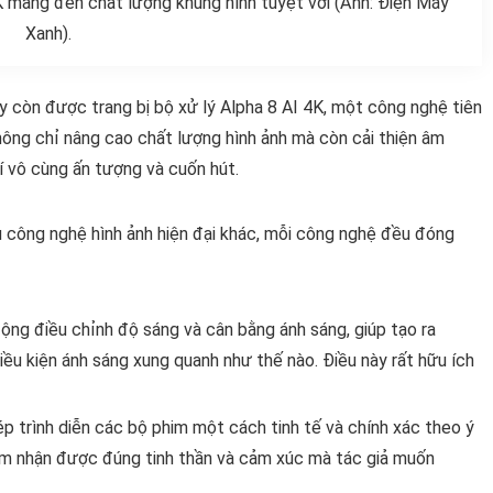
4K mang đến chất lượng khung hình tuyệt vời (Ảnh: Điện Máy
Xanh).
này còn được trang bị bộ xử lý Alpha 8 AI 4K, một công nghệ tiên
không chỉ nâng cao chất lượng hình ảnh mà còn cải thiện âm
rí vô cùng ấn tượng và cuốn hút.
 công nghệ hình ảnh hiện đại khác, mỗi công nghệ đều đóng
ộng điều chỉnh độ sáng và cân bằng ánh sáng, giúp tạo ra
iều kiện ánh sáng xung quanh như thế nào. Điều này rất hữu ích
ép trình diễn các bộ phim một cách tinh tế và chính xác theo ý
ảm nhận được đúng tinh thần và cảm xúc mà tác giả muốn