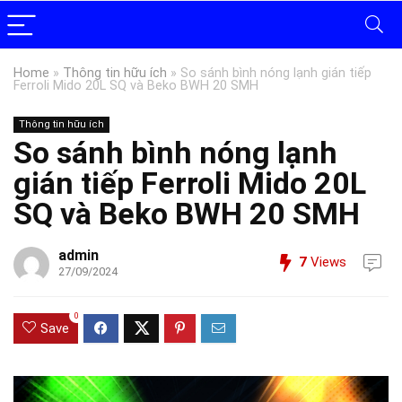
Home
»
Thông tin hữu ích
»
So sánh bình nóng lạnh gián tiếp
Ferroli Mido 20L SQ và Beko BWH 20 SMH
Thông tin hữu ích
So sánh bình nóng lạnh
gián tiếp Ferroli Mido 20L
SQ và Beko BWH 20 SMH
admin
7
Views
27/09/2024
0
Save