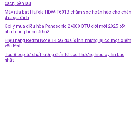
cách, bền lâu
Máy rửa bát Hafele HDW-F601B chăm sóc hoàn hảo cho chén
đĩa gia đình
Gợi ý mua điều hòa Panasonic 24000 BTU đời mới 2025 tốt
nhất cho phòng 40m2
Hiệu năng Redmi Note 14 5G quá ‘đỉnh’ nhưng lại có một điểm
yếu lớn!
Top 8 bếp từ chất lượng đến từ các thương hiệu uy tín bậc
nhất