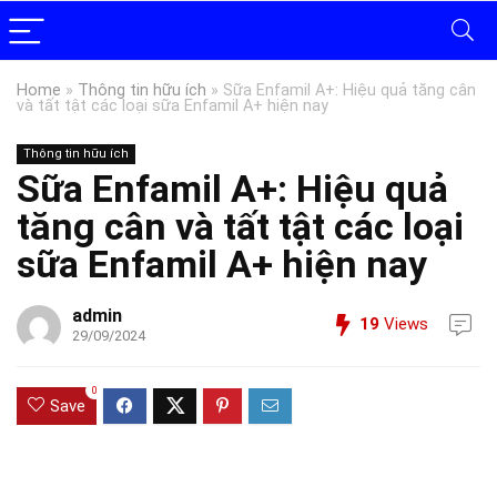
Home
»
Thông tin hữu ích
»
Sữa Enfamil A+: Hiệu quả tăng cân
và tất tật các loại sữa Enfamil A+ hiện nay
Thông tin hữu ích
Sữa Enfamil A+: Hiệu quả
tăng cân và tất tật các loại
sữa Enfamil A+ hiện nay
admin
19
Views
29/09/2024
0
Save