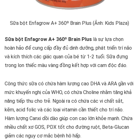
Sữa bột Enfagrow A+ 360º Brain Plus (Ảnh: Kids Plaza)
Sữa bột Enfagrow A+ 360º Brain Plus
là sự lựa chọn
hoàn hảo để cung cấp đầy đủ dinh dưỡng, phát triển trí não
và kích thích các giác quan của bé từ 1-2 tuổi. Sữa đựng
trong lon thiếc màu vàng đồng kết hợp với cam độc đáo.
Công thức sữa có chứa hàm lượng cao DHA và ARA gần với
mức khuyến nghị của WHO, có chứa Choline nhằm tăng khả
năng tiếp thu cho trẻ. Ngoài ra có chứa các vi chất sắt,
kẽm, acid folic và các loại vitamin cần thiết cho trí não.
Hàm lượng Canxi dồi dào giúp con cao lớn khỏe mạnh. Chứa
nhiều chất xơ GOS, PDX tốt cho đường ruột, Beta-Glucan
giảm các nguy cơ mắc bệnh hô hấp.