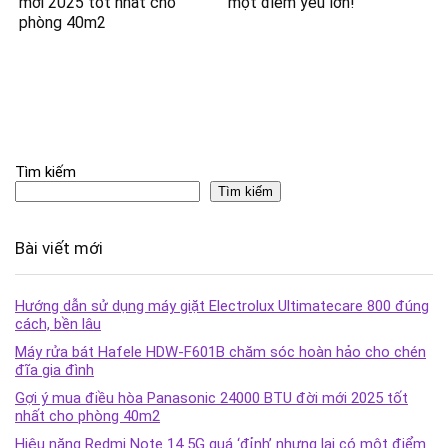
mới 2025 tốt nhất cho
một điểm yếu lớn!
phòng 40m2
Tìm kiếm
Tìm kiếm
Bài viết mới
Hướng dẫn sử dụng máy giặt Electrolux Ultimatecare 800 đúng
cách, bền lâu
Máy rửa bát Hafele HDW-F601B chăm sóc hoàn hảo cho chén
đĩa gia đình
Gợi ý mua điều hòa Panasonic 24000 BTU đời mới 2025 tốt
nhất cho phòng 40m2
Hiệu năng Redmi Note 14 5G quá ‘đỉnh’ nhưng lại có một điểm