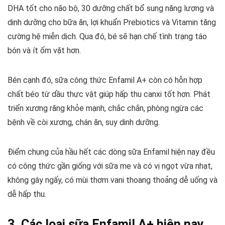
DHA tốt cho não bộ, 30 dưỡng chất bổ sung năng lượng và
dinh dưỡng cho bữa ăn, lợi khuẩn Prebiotics và Vitamin tăng
cường hệ miễn dịch. Qua đó, bé sẽ hạn chế tình trạng táo
bón và ít ốm vặt hơn.
Bên cạnh đó, sữa công thức Enfamil A+ còn có hỗn hợp
chất béo từ dầu thực vật giúp hấp thu canxi tốt hơn. Phát
triển xương răng khỏe mạnh, chắc chắn, phòng ngừa các
bệnh về còi xương, chán ăn, suy dinh dưỡng.
Điểm chung của hầu hết các dòng sữa Enfamil hiện nay đều
có công thức gần giống với sữa mẹ và có vị ngọt vừa nhạt,
không gây ngấy, có mùi thơm vani thoang thoảng dễ uống và
dễ hấp thu.
3. Các loại sữa Enfamil A+ hiện nay