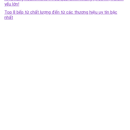
yếu lớn!
Top 8 bếp từ chất lượng đến từ các thương hiệu uy tín bậc
nhất