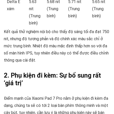
Delta E
5.63
5.68 nit
5.71 nit
5.65 nit
xám
nit
(Trung
(Trung
(Trung
(Trung
bình)
bình)
bình)
bình)
Kết quả thử nghiệm nội bộ cho thấy độ sáng tối đa đạt 750
nit, nhưng độ tương phản và độ chính xác màu sắc chỉ ở
mức trung bình. Nhiệt độ màu mặc định thấp hơn so với đa
số màn hình IPS, tuy nhiên điều này có thể được điều chỉnh
thông qua cài đặt.
2. Phụ kiện đi kèm: Sự bổ sung rất
‘giá trị’
Điểm mạnh của Xiaomi Pad 7 Pro nằm ở phụ kiện đi kèm đa
dạng, chúng ta sẽ có tới 2 loại bàn phím thông minh và một
cây bút, tuy nhiên, cần lưu ý là những phụ kiện này sẽ bán