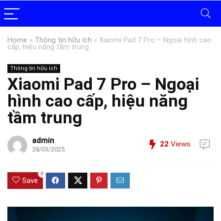
Home
»
Thông tin hữu ích
»
Xiaomi Pad 7 Pro – Ngoại hình cao
cấp, hiệu năng tầm trung
Thông tin hữu ích
Xiaomi Pad 7 Pro – Ngoại
hình cao cấp, hiệu năng
tầm trung
admin
22
Views
28/03/2025
0
Save