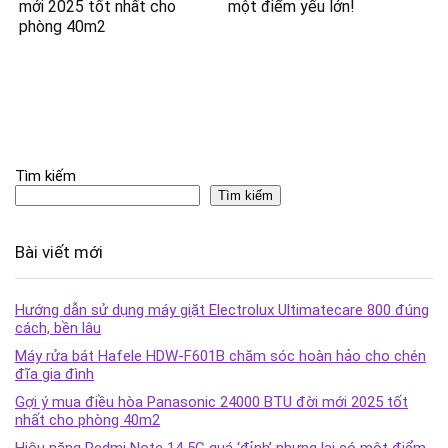
mới 2025 tốt nhất cho
một điểm yếu lớn!
phòng 40m2
Tìm kiếm
Tìm kiếm
Bài viết mới
Hướng dẫn sử dụng máy giặt Electrolux Ultimatecare 800 đúng
cách, bền lâu
Máy rửa bát Hafele HDW-F601B chăm sóc hoàn hảo cho chén
đĩa gia đình
Gợi ý mua điều hòa Panasonic 24000 BTU đời mới 2025 tốt
nhất cho phòng 40m2
Hiệu năng Redmi Note 14 5G quá ‘đỉnh’ nhưng lại có một điểm