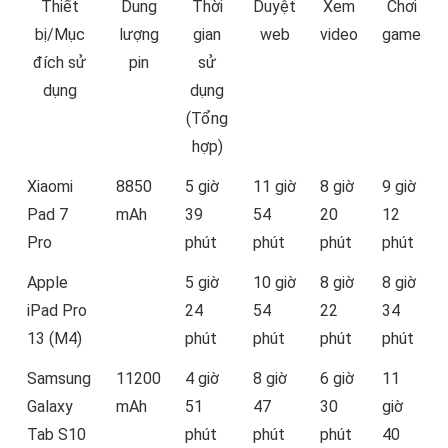
Thiết
Dung
Thời
Duyệt
Xem
Chơi
bị/Mục
lượng
gian
web
video
game
đích sử
pin
sử
dụng
dụng
(Tổng
hợp)
Xiaomi
8850
5 giờ
11 giờ
8 giờ
9 giờ
Pad 7
mAh
39
54
20
12
Pro
phút
phút
phút
phút
Apple
5 giờ
10 giờ
8 giờ
8 giờ
iPad Pro
24
54
22
34
13 (M4)
phút
phút
phút
phút
Samsung
11200
4 giờ
8 giờ
6 giờ
11
Galaxy
mAh
51
47
30
giờ
Tab S10
phút
phút
phút
40