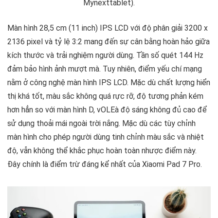
Mynexttablet).
Màn hình 28,5 cm (11 inch) IPS LCD với độ phân giải 3200 x
2136 pixel và tỷ lệ 3:2 mang đến sự cân bằng hoàn hảo giữa
kích thước và trải nghiệm người dùng. Tần số quét 144 Hz
đảm bảo hình ảnh mượt mà. Tuy nhiên, điểm yếu chí mạng
nằm ở công nghệ màn hình IPS LCD. Mặc dù chất lượng hiển
thị khá tốt, màu sắc không quá rực rỡ, độ tương phản kém
hơn hẳn so với màn hình
D, v
OLEà độ sáng không đủ cao để
sử dụng thoải mái ngoài trời nắng. Mặc dù các tùy chỉnh
màn hình cho phép người dùng tinh chỉnh màu sắc và nhiệt
độ, vẫn không thể khắc phục hoàn toàn nhược điểm này.
Đây chính là điểm trừ đáng kể nhất của Xiaomi Pad 7 Pro.