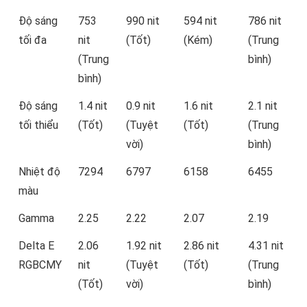
Độ sáng
753
990 nit
594 nit
786 nit
tối đa
nit
(Tốt)
(Kém)
(Trung
(Trung
bình)
bình)
Độ sáng
1.4 nit
0.9 nit
1.6 nit
2.1 nit
tối thiểu
(Tốt)
(Tuyệt
(Tốt)
(Trung
vời)
bình)
Nhiệt độ
7294
6797
6158
6455
màu
Gamma
2.25
2.22
2.07
2.19
Delta E
2.06
1.92 nit
2.86 nit
4.31 nit
RGBCMY
nit
(Tuyệt
(Tốt)
(Trung
(Tốt)
vời)
bình)