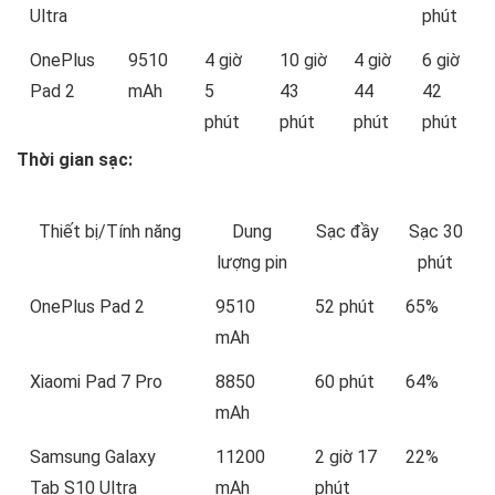
Ultra
phút
OnePlus
9510
4 giờ
10 giờ
4 giờ
6 giờ
Pad 2
mAh
5
43
44
42
phút
phút
phút
phút
Thời gian sạc:
Thiết bị/Tính năng
Dung
Sạc đầy
Sạc 30
lượng pin
phút
OnePlus Pad 2
9510
52 phút
65%
mAh
Xiaomi Pad 7 Pro
8850
60 phút
64%
mAh
Samsung Galaxy
11200
2 giờ 17
22%
Tab S10 Ultra
mAh
phút