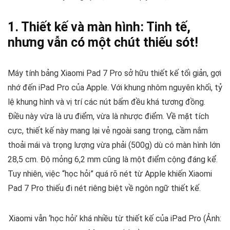
1. Thiết kế và màn hình: Tinh tế,
nhưng vẫn có một chút thiếu sót!
Máy tính bảng Xiaomi Pad 7 Pro sở hữu thiết kế tối giản, gợi
nhớ đến iPad Pro của Apple. Với khung nhôm nguyên khối, tỷ
lệ khung hình và vị trí các nút bấm đều khá tương đồng.
Điều này vừa là ưu điểm, vừa là nhược điểm. Về mặt tích
cực, thiết kế này mang lại vẻ ngoài sang trọng, cầm nắm
thoải mái và trọng lượng vừa phải (500g) dù có màn hình lớn
28,5 cm. Độ mỏng 6,2 mm cũng là một điểm cộng đáng kể.
Tuy nhiên, việc “học hỏi” quá rõ nét từ Apple khiến Xiaomi
Pad 7 Pro thiếu đi nét riêng biệt về ngôn ngữ thiết kế.
Xiaomi vẫn ‘học hỏi’ khá nhiều từ thiết kế của iPad Pro (Ảnh: