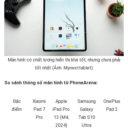
Màn hình có chất lượng hiển thị khá tốt, nhưng chưa phải
tốt nhất (Ảnh: Mynexttablet).
So sánh thông số màn hình từ PhoneArena:
Đặc
Xiaomi
Apple
Samsung
OnePlus
điểm
Pad 7
iPad Pro
Galaxy
Pad 2
Pro
13 (M4,
Tab S10
2024)
Ultra