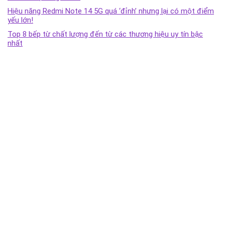
Hiệu năng Redmi Note 14 5G quá ‘đỉnh’ nhưng lại có một điểm
yếu lớn!
Top 8 bếp từ chất lượng đến từ các thương hiệu uy tín bậc
nhất