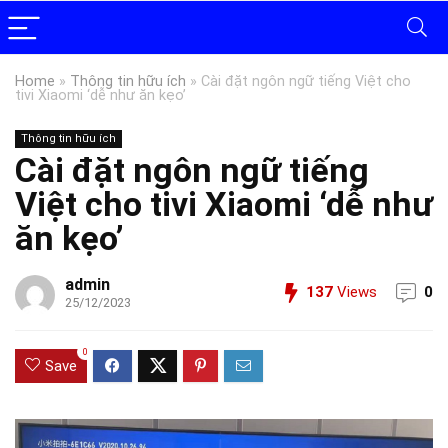
Home
»
Thông tin hữu ích
»
Cài đặt ngôn ngữ tiếng Việt cho
tivi Xiaomi ‘dễ như ăn kẹo’
Thông tin hữu ích
Cài đặt ngôn ngữ tiếng
Việt cho tivi Xiaomi ‘dễ như
ăn kẹo’
admin
137
Views
0
25/12/2023
0
Save