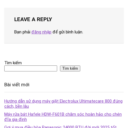
LEAVE A REPLY
Bạn phải
đăng nhập
để gửi bình luận.
Tìm kiếm
Tìm kiếm
Bài viết mới
Hướng dẫn sử dụng máy giặt Electrolux Ultimatecare 800 đúng
cách, bền lâu
Máy rửa bát Hafele HDW-F601B chăm sóc hoàn hảo cho chén
đĩa gia đình
Gợi ý mua điều hòa Panasonic 24000 BTU đời mới 2025 tốt