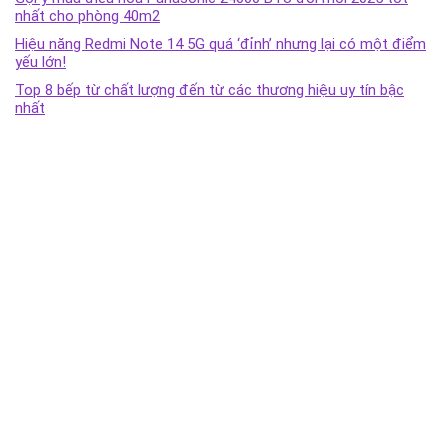
nhất cho phòng 40m2
Hiệu năng Redmi Note 14 5G quá ‘đỉnh’ nhưng lại có một điểm
yếu lớn!
Top 8 bếp từ chất lượng đến từ các thương hiệu uy tín bậc
nhất