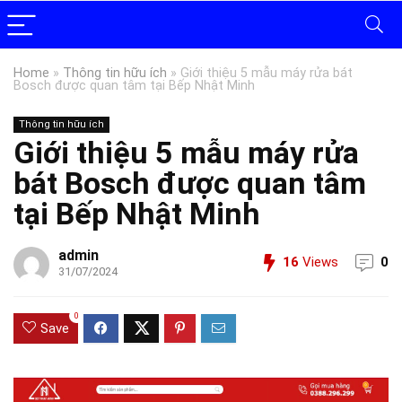
Home
»
Thông tin hữu ích
»
Giới thiệu 5 mẫu máy rửa bát
Bosch được quan tâm tại Bếp Nhật Minh
Thông tin hữu ích
Giới thiệu 5 mẫu máy rửa
bát Bosch được quan tâm
tại Bếp Nhật Minh
admin
16
Views
0
31/07/2024
0
Save