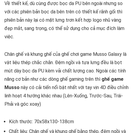
Về thiết kế, dù cùng được bọc da PU bên ngoài nhưng so
với các phiên bản bọc da bên trên có thiết kế rãnh gối thì
phiên bản này lại có mặt lưng trơn kết hợp logo nhũ vàng
đẹp mắt, sang trọng, có thể sử dụng cho cả mục đích làm
việc.
Chân ghế và khung ghế của ghế chơi game Musso Galaxy là
vật liệu thép chắc chắn. Đệm ngồi và tựa lưng đều là bọt
mút dày bọc da PU kèm vải chất lượng cao. Ngoài các tính
năng cơ bản như các dòng ghế gaming trên thì
ghế game
Musso
này có cải tiến nổi bật nhất với tay vịn 4D điều chỉnh
linh hoạt 4 hướng khác nhau (Lên-Xuống, Trước-Sau, Trái-
Phải và góc xoay)
Kích thước: 70x58x130-138cm
Chất liệu: Chân ghế và khung ghế bằng thép, đệm ngồi và