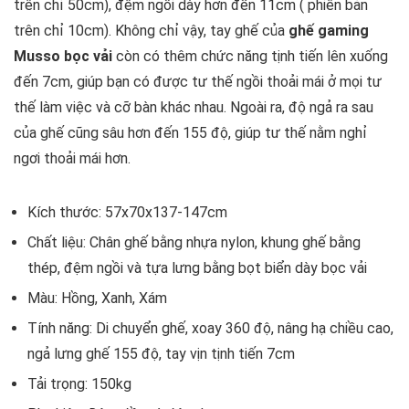
trên chỉ 50cm), đệm ngồi dày hơn đến 11cm ( phiên bản
trên chỉ 10cm). Không chỉ vậy, tay ghế của
ghế gaming
Musso bọc vải
còn có thêm chức năng tịnh tiến lên xuống
đến 7cm, giúp bạn có được tư thế ngồi thoải mái ở mọi tư
thế làm việc và cỡ bàn khác nhau. Ngoài ra, độ ngả ra sau
của ghế cũng sâu hơn đến 155 độ, giúp tư thế nằm nghỉ
ngơi thoải mái hơn.
Kích thước: 57x70x137-147cm
Chất liệu: Chân ghế bằng nhựa nylon, khung ghế bằng
thép, đệm ngồi và tựa lưng bằng bọt biển dày bọc vải
Màu: Hồng, Xanh, Xám
Tính năng: Di chuyển ghế, xoay 360 độ, nâng hạ chiều cao,
ngả lưng ghế 155 độ, tay vịn tịnh tiến 7cm
Tải trọng: 150kg