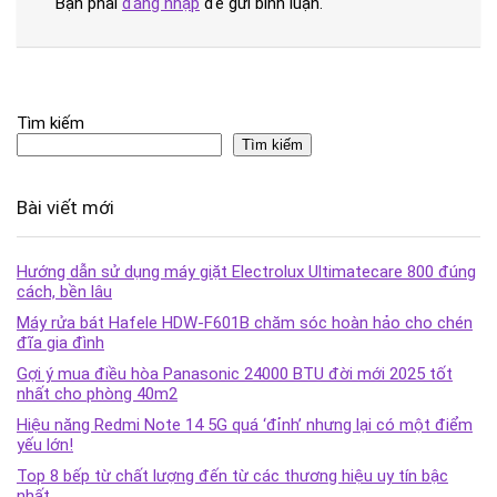
Bạn phải
đăng nhập
để gửi bình luận.
Tìm kiếm
Tìm kiếm
Bài viết mới
Hướng dẫn sử dụng máy giặt Electrolux Ultimatecare 800 đúng
cách, bền lâu
Máy rửa bát Hafele HDW-F601B chăm sóc hoàn hảo cho chén
đĩa gia đình
Gợi ý mua điều hòa Panasonic 24000 BTU đời mới 2025 tốt
nhất cho phòng 40m2
Hiệu năng Redmi Note 14 5G quá ‘đỉnh’ nhưng lại có một điểm
yếu lớn!
Top 8 bếp từ chất lượng đến từ các thương hiệu uy tín bậc
nhất