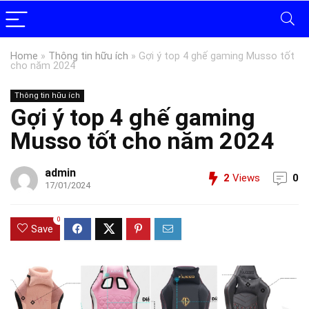
Home
»
Thông tin hữu ích
»
Gợi ý top 4 ghế gaming Musso tốt
cho năm 2024
Thông tin hữu ích
Gợi ý top 4 ghế gaming
Musso tốt cho năm 2024
admin
2
Views
0
17/01/2024
0
Save