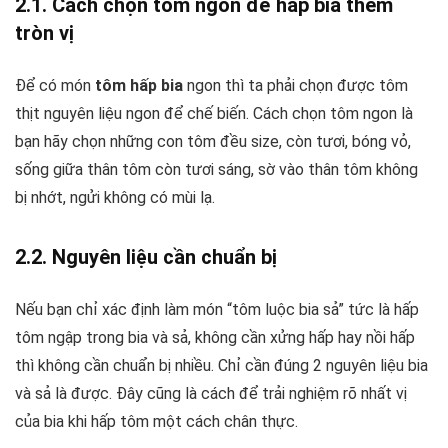
2.1. Cách chọn tôm ngon để hấp bia thêm
tròn vị
Để có món
tôm hấp bia
ngon thì ta phải chọn được tôm
thịt nguyên liệu ngon để chế biến. Cách chọn tôm ngon là
bạn hãy chọn những con tôm đều size, còn tươi, bóng vỏ,
sống giữa thân tôm còn tươi sáng, sờ vào thân tôm không
bị nhớt, ngửi không có mùi lạ.
2.2. Nguyên liệu cần chuẩn bị
Nếu bạn chỉ xác định làm món “tôm luộc bia sả” tức là hấp
tôm ngập trong bia và sả, không cần xửng hấp hay nồi hấp
thì không cần chuẩn bị nhiều. Chỉ cần đúng 2 nguyên liệu bia
và sả là được. Đây cũng là cách để trải nghiệm rõ nhất vị
của bia khi hấp tôm một cách chân thực.