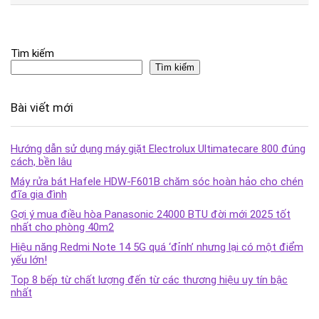
Tìm kiếm
Tìm kiếm
Bài viết mới
Hướng dẫn sử dụng máy giặt Electrolux Ultimatecare 800 đúng
cách, bền lâu
Máy rửa bát Hafele HDW-F601B chăm sóc hoàn hảo cho chén
đĩa gia đình
Gợi ý mua điều hòa Panasonic 24000 BTU đời mới 2025 tốt
nhất cho phòng 40m2
Hiệu năng Redmi Note 14 5G quá ‘đỉnh’ nhưng lại có một điểm
yếu lớn!
Top 8 bếp từ chất lượng đến từ các thương hiệu uy tín bậc
nhất