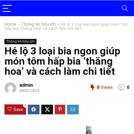
Home
»
Thông tin hữu ích
»
Hé lộ 3 loại bia ngon giúp món tôm
hấp bia ‘thăng hoa’ và cách làm chi tiết
Thông tin hữu ích
Hé lộ 3 loại bia ngon giúp
món tôm hấp bia ‘thăng
hoa’ và cách làm chi tiết
admin
8
Views
0
04/01/2024
0
Save