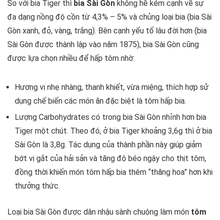
So với bia Tiger thì
bia Sài Gòn
không hề kém cạnh về sự
đa dạng nồng độ cồn từ 4,3% – 5% và chủng loại bia (bia Sài
Gòn xanh, đỏ, vàng, trắng). Bên cạnh yếu tố lâu đời hơn (bia
Sài Gòn được thành lập vào năm 1875), bia Sài Gòn cũng
được lựa chọn nhiều để hấp tôm nhờ:
Hương vị nhẹ nhàng, thanh khiết, vừa miệng, thích hợp sử
dụng chế biến các món ăn đặc biệt là tôm hấp bia.
Lượng Carbohydrates có trong bia Sài Gòn nhỉnh hơn bia
Tiger một chút. Theo đó, ở bia Tiger khoảng 3,6g thì ở bia
Sài Gòn là 3,8g. Tác dụng của thành phần này giúp giảm
bớt vị gắt của hải sản và tăng độ béo ngậy cho thịt tôm,
đồng thời khiến món tôm hấp bia thêm “thăng hoa” hơn khi
thưởng thức.
Loại bia Sài Gòn được dân nhậu sành chuộng làm món
tôm