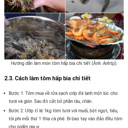
Hướng dẫn làm món tôm hấp bia chi tiết (Ảnh: Anhtp).
2.3. Cách làm tôm hấp bia chi tiết
Bước 1: Tôm mua về rửa sạch ướp đá lạnh một lúc cho
tươi và giòn. Sau đó cắt bỏ phần râu, chân.
Bước 2: Ướp tỉ lệ 1kg tôm tươi với muối, bột ngọt, tiêu,
tỏi phi mỗi thứ 1 thìa cà phê. Đi bao tay vào đảo đều tôm
cho ngấm gia vị.