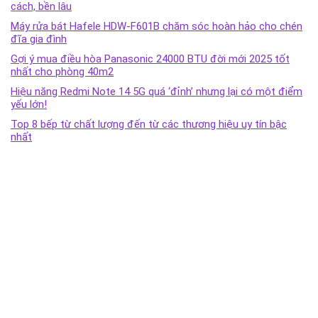
cách, bền lâu
Máy rửa bát Hafele HDW-F601B chăm sóc hoàn hảo cho chén
đĩa gia đình
Gợi ý mua điều hòa Panasonic 24000 BTU đời mới 2025 tốt
nhất cho phòng 40m2
Hiệu năng Redmi Note 14 5G quá ‘đỉnh’ nhưng lại có một điểm
yếu lớn!
Top 8 bếp từ chất lượng đến từ các thương hiệu uy tín bậc
nhất