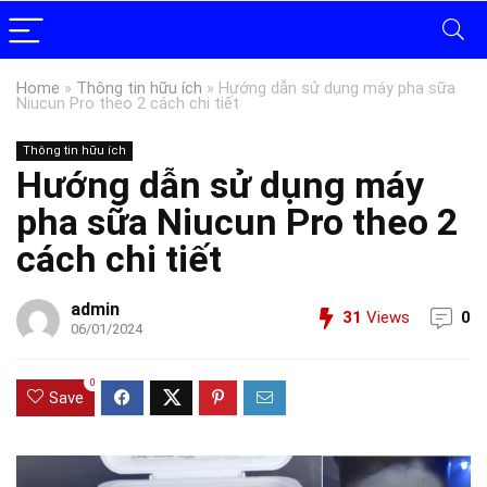
Home
»
Thông tin hữu ích
»
Hướng dẫn sử dụng máy pha sữa
Niucun Pro theo 2 cách chi tiết
Thông tin hữu ích
Hướng dẫn sử dụng máy
pha sữa Niucun Pro theo 2
cách chi tiết
admin
31
Views
0
06/01/2024
0
Save