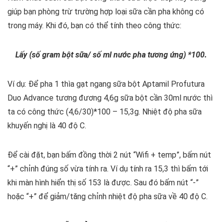
giúp bạn phòng trừ trường hợp loại sữa cần pha không có
trong máy. Khi đó, bạn có thể tính theo công thức:
Lấy (số gram bột sữa/ số ml nước pha tương ứng) *100.
Ví dụ: Để pha 1 thìa gạt ngang sữa bột Aptamil Profutura
Duo Advance tương đương 4,6g sữa bột cần 30ml nước thì
ta có công thức (4,6/30)*100 – 15,3g. Nhiệt độ pha sữa
khuyến nghị là 40 độ C.
Để cài đặt, bạn bấm đồng thời 2 nút “Wifi + temp”, bấm nút
“+” chỉnh đúng số vừa tính ra. Ví dụ tính ra 15,3 thì bấm tới
khi màn hình hiển thị số 153 là được. Sau đó bấm nút “-”
hoặc “+” để giảm/tăng chỉnh nhiệt độ pha sữa về 40 độ C.