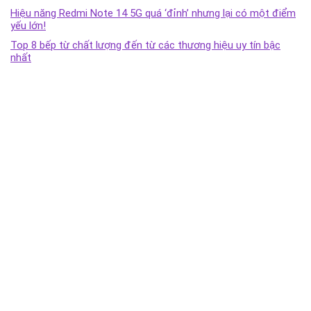
Hiệu năng Redmi Note 14 5G quá ‘đỉnh’ nhưng lại có một điểm
yếu lớn!
Top 8 bếp từ chất lượng đến từ các thương hiệu uy tín bậc
nhất