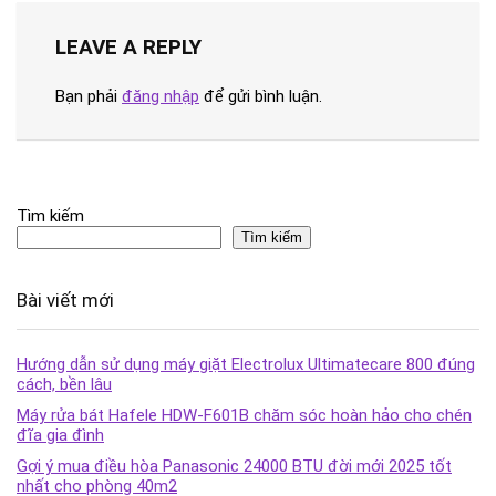
LEAVE A REPLY
Bạn phải
đăng nhập
để gửi bình luận.
Tìm kiếm
Tìm kiếm
Bài viết mới
Hướng dẫn sử dụng máy giặt Electrolux Ultimatecare 800 đúng
cách, bền lâu
Máy rửa bát Hafele HDW-F601B chăm sóc hoàn hảo cho chén
đĩa gia đình
Gợi ý mua điều hòa Panasonic 24000 BTU đời mới 2025 tốt
nhất cho phòng 40m2