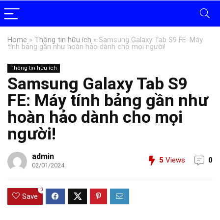
Home
»
Thông tin hữu ích
»
Samsung Galaxy Tab S9 FE: Máy
tính bảng gần như hoàn hảo dành cho mọi người!
Thông tin hữu ích
Samsung Galaxy Tab S9
FE: Máy tính bảng gần như
hoàn hảo dành cho mọi
người!
admin
5
Views
0
02/01/2024
0
Save