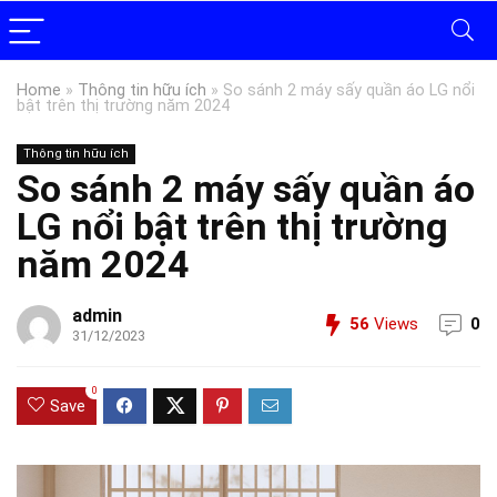
Home
»
Thông tin hữu ích
»
So sánh 2 máy sấy quần áo LG nổi
bật trên thị trường năm 2024
Thông tin hữu ích
So sánh 2 máy sấy quần áo
LG nổi bật trên thị trường
năm 2024
admin
56
Views
0
31/12/2023
0
Save