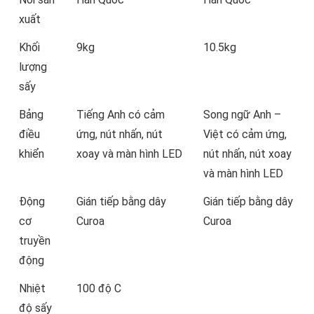
xuất
Khối
9kg
10.5kg
lượng
sấy
Bảng
Tiếng Anh có cảm
Song ngữ Anh –
điều
ứng, nút nhấn, nút
Việt có cảm ứng,
khiển
xoay và màn hình LED
nút nhấn, nút xoay
và màn hình LED
Động
Gián tiếp bằng dây
Gián tiếp bằng dây
cơ
Curoa
Curoa
truyền
động
Nhiệt
100 độ C
độ sấy