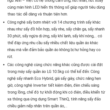
ngữ Anh – Việt có hệ thống cảm ứng, nút nhấn, nút xoay
cùng màn hình LED hiển thị thông số giúp người tiêu dùng
thao tác dễ dàng và thuận tiện hơn.
Công nghệ sấy bơm nhiệt với 14 chương trình sấy khác
nhau như sấy đồ hỗn hợp, sấy nhẹ, sấy chăn ga, sấy nhanh
30 phút, sấy ngừa dị ứng, sấy khí lạnh, sấy khí nóng,… có
thể đáp ứng nhu cầu sấy nhiều chất liệu quần áo khác
nhau mà vẫn đảm bảo quần áo không bị hư hỏng hay co
rút.
Các công nghệ cùng chức năng khác cũng được cài đặt
trong
máy sấy quần áo LG 10.5kg
có thể kể đến: Công
nghệ sấy nhanh Eco Hybrid, giá sấy giày, chức năng hẹn
giờ, công nghệ Inverter tiết kiệm điện, đèn chiếu sáng
trong lồng, chế độ tự khởi động khi có điện, điều khiển từ
xa thông qua ứng dụng Smart ThinQ, tính năng sấy đảo
chiều giảm nếp nhăn trên quần áo,…