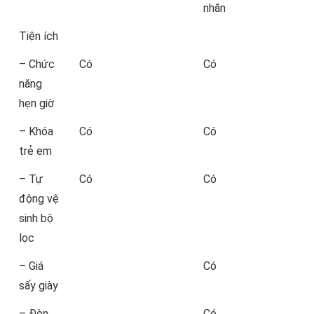
nhăn
Tiện ích
– Chức
Có
Có
năng
hẹn giờ
– Khóa
Có
Có
trẻ em
– Tự
Có
Có
động vệ
sinh bộ
lọc
– Giá
Có
sấy giày
– Đèn
Có