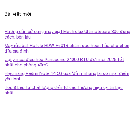
Bài viết mới
Hướng dẫn sử dụng máy giặt Electrolux Ultimatecare 800 đúng
cách, bền lâu
Máy rửa bát Hafele HDW-F601B chăm sóc hoàn hảo cho chén
đĩa gia đình
Gợi ý mua điều hòa Panasonic 24000 BTU đời mới 2025 tốt
nhất cho phòng 40m2
Hiệu năng Redmi Note 14 5G quá ‘đỉnh’ nhưng lại có một điểm
yếu lớn!
Top 8 bếp từ chất lượng đến từ các thương hiệu uy tín bậc
nhất