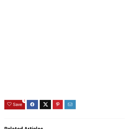
0
Save
Related Articles