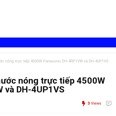
ước nóng trực tiếp 4500W Panasonic DH-4RP1VW và DH-4UP1VS
nước nóng trực tiếp 4500W
W và DH-4UP1VS
3
Views