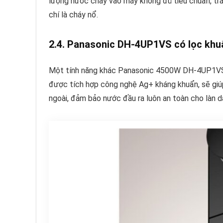
lượng nước chảy vào máy không đủ tiêu chuẩn, trán
chí là cháy nổ.
2.4. Panasonic DH-4UP1VS có lọc kh
Một tính năng khác Panasonic 4500W DH-4UP1VS v
được tích hợp công nghệ Ag+ kháng khuẩn, sẽ giúp 
ngoài, đảm bảo nước đầu ra luôn an toàn cho làn 