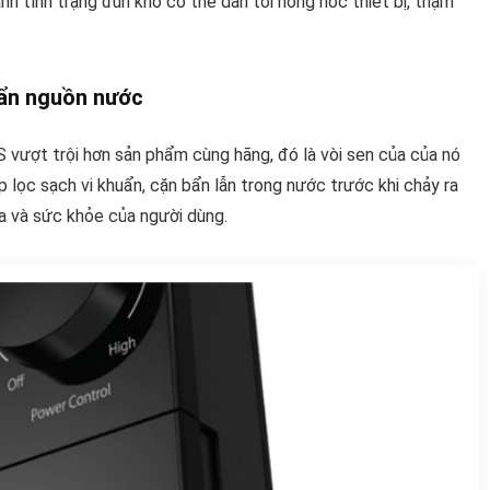
h tình trạng đun khô có thể dẫn tới hỏng hóc thiết bị, thậm
uẩn nguồn nước
ượt trội hơn sản phẩm cùng hãng, đó là vòi sen của của nó
lọc sạch vi khuẩn, cặn bẩn lẫn trong nước trước khi chảy ra
da và sức khỏe của người dùng.