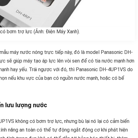
 bơm trợ lực (Ảnh: Điện Máy Xanh).
i mẫu máy nước nóng trực tiếp này, đó là model Panasonic DH-
ực sẽ giúp máy tạo áp lực lên vòi sen để có tia nước mạnh hơn
c mạnh hay yếu. Trái ngược với đó, thì Panasonic DH-4UP1VS do
chọn nếu khu vực của bạn có nguồn nước mạnh, hoặc có bể
n lưu lượng nước
1VS không có bơm trợ lực, nhưng bù lại nó lại có cảm biến
ính năng an toàn có thể tự động ngắt động cơ khi phát hiện