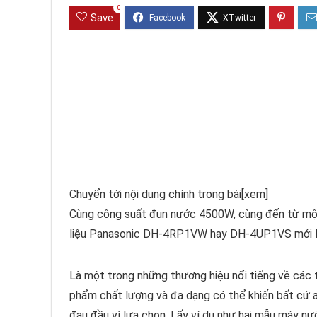
0
Save
Chuyển tới nội dung chính trong bài
[xem]
Cùng công suất đun nước 4500W, cùng đến từ một 
liệu Panasonic DH-4RP1VW hay DH-4UP1VS mới l
Là một trong những thương hiệu nổi tiếng về các 
phẩm chất lượng và đa dạng có thể khiến bất cứ ai 
đau đầu vì lựa chọn. Lấy ví dụ như hai mẫu máy