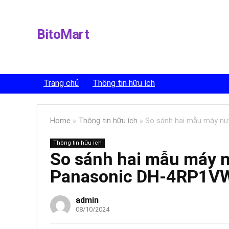
BitoMart
Trang chủ
Thông tin hữu ích
Home
»
Thông tin hữu ích
»
So sánh hai mẫu máy n
Thông tin hữu ích
So sánh hai mẫu máy 
Panasonic DH-4RP1V
admin
08/10/2024