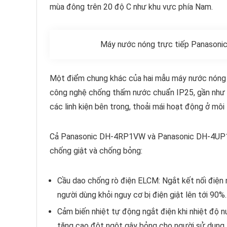
mùa đông trên 20 độ C như khu vực phía Nam.
Máy nước nóng trực tiếp Panason
Một điểm chung khác của hai mẫu máy nước nóng t
công nghệ chống thấm nước chuẩn IP25, gần như kh
các linh kiện bên trong, thoải mái hoạt động ở mô
Cả Panasonic DH-4RP1VW và Panasonic DH-4UP1VS 
chống giật và chống bỏng:
Cầu dao chống rò điện ELCM: Ngắt kết nối điện ng
người dùng khỏi nguy cơ bị điện giật lên tới 90%.
Cảm biến nhiệt tự động ngắt điện khi nhiệt độ
tăng cao đột ngột gây bỏng cho người sử dụng.