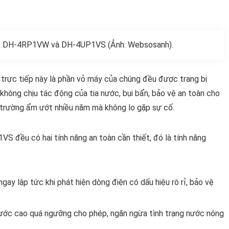
ic DH-4RP1VW và DH-4UP1VS (Ảnh: Websosanh).
rực tiếp này là phần vỏ máy của chúng đều được trang bị
ông chịu tác động của tia nước, bụi bẩn, bảo vệ an toàn cho
i trường ẩm ướt nhiều năm mà không lo gặp sự cố.
đều có hai tính năng an toàn cần thiết, đó là tính năng
ay lập tức khi phát hiện dòng điện có dấu hiệu rò rỉ, bảo vệ
 nước cao quá ngưỡng cho phép, ngăn ngừa tình trạng nước nóng