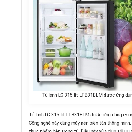
Tủ lạnh LG 315 lít LTB31BLM được ứng dụng
Tủ lạnh LG 315 lít LTB31BLM được ứng dụng công n
Công nghệ này dùng máy nén biến tần thông minh, 
thực phẩm bên trong tủ. Điều này vừa giúp tối ưu đ