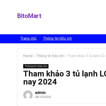
BitoMart
Trang chủ
Thông tin hữu ích
Home
»
Thông tin hữu ích
»
Tham khảo 3 tủ lạnh LG 
Thông tin hữu ích
Tham khảo 3 tủ lạnh L
nay 2024
admin
08/10/2024