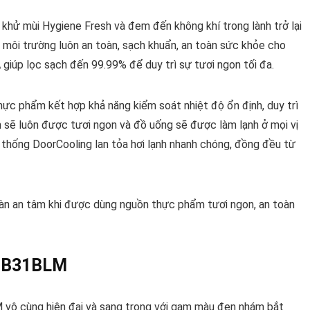
c khử mùi Hygiene Fresh và đem đến không khí trong lành trở lại
 môi trường luôn an toàn, sạch khuẩn, an toàn sức khỏe cho
giúp lọc sạch đến 99.99% để duy trì sự tươi ngon tối đa.
hực phẩm kết hợp khả năng kiểm soát nhiệt độ ổn định, duy trì
m sẽ luôn được tươi ngon và đồ uống sẽ được làm lạnh ở mọi vị
hệ thống DoorCooling lan tỏa hơi lạnh nhanh chóng, đồng đều từ
àn an tâm khi được dùng nguồn thực phẩm tươi ngon, an toàn
 LTB31BLM
M vô cùng hiện đại và sang trọng với gam màu đen nhám bắt