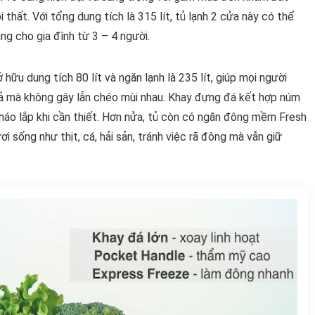
i thất. Với tổng dung tích là 315 lít, tủ lạnh 2 cửa này có thể
g cho gia đình từ 3 – 4 người.
ữu dung tích 80 lít và ngăn lạnh là 235 lít, giúp mọi người
ả mà không gây lẫn chéo mùi nhau. Khay đựng đá kết hợp núm
tháo lắp khi cần thiết. Hơn nửa, tủ còn có ngăn đông mềm Fresh
 sống như thịt, cá, hải sản, tránh việc rã đông mà vẫn giữ