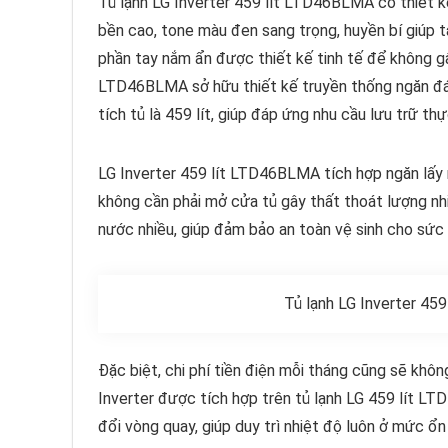
Tủ lạnh LG Inverter 459 lít LTD46BLMA có thiết k
bền cao, tone màu đen sang trọng, huyền bí giúp 
phần tay nắm ẩn được thiết kế tinh tế để không gây
LTD46BLMA sở hữu thiết kế truyền thống ngăn đá 
tích tủ là 459 lít, giúp đáp ứng nhu cầu lưu trữ t
LG Inverter 459 lít LTD46BLMA tích hợp ngăn lấy 
không cần phải mở cửa tủ gây thất thoát lượng nhi
nước nhiều, giúp đảm bảo an toàn vệ sinh cho sức
Tủ lạnh LG Inverter 45
Đặc biệt, chi phí tiền điện mỗi tháng cũng sẽ khô
Inverter được tích hợp trên tủ lạnh LG 459 lít L
đổi vòng quay, giúp duy trì nhiệt độ luôn ở mức ổn