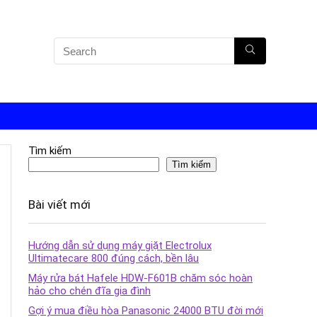
Tìm kiếm
Tìm kiếm
Bài viết mới
Hướng dẫn sử dụng máy giặt Electrolux
Ultimatecare 800 đúng cách, bền lâu
Máy rửa bát Hafele HDW-F601B chăm sóc hoàn
hảo cho chén đĩa gia đình
Gợi ý mua điều hòa Panasonic 24000 BTU đời mới