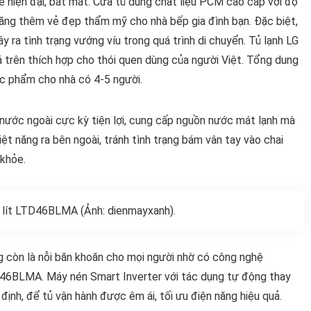
ế hiện đại, bắt mắt. Cửa tủ dùng chất liệu PCM cao cấp với độ
tăng thêm vẻ đẹp thẩm mỹ cho nhà bếp gia đình bạn. Đặc biệt,
 ra tình trạng vướng víu trong quá trình di chuyển. Tủ lạnh LG
trên thích hợp cho thói quen dùng của người Việt. Tổng dung
hực phẩm cho nhà có 4-5 người.
nước ngoài cực kỳ tiện lợi, cung cấp nguồn nước mát lạnh mà
ệt năng ra bên ngoài, tránh tình trạng bám vân tay vào chai
 khỏe.
9 lít LTD46BLMA (Ảnh: dienmayxanh).
ng còn là nỗi băn khoăn cho mọi người nhờ có công nghệ
TD46BLMA. Máy nén Smart Inverter với tác dụng tự động thay
 định, để tủ vận hành được êm ái, tối ưu điện năng hiệu quả.