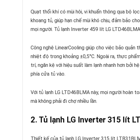
Quạt thổi khí có mùi hôi, vi khuẩn thông qua bộ lọ
khoang tủ, giúp hạn chế mùi khó chịu, đảm bảo cho
mọi người. Tủ lạnh Inverter 459 lít LG LTD46BLMA 
Công nghệ LinearCooling giúp cho việc bảo quản t
nhiệt độ trong khoảng ±0,5°C. Ngoài ra, thực phẩ
trí, ngăn kệ với hiệu suất làm lạnh nhanh hơn bởi 
phía cửa tủ vào.
Với tủ lạnh LG LTD46BLMA này, mọi người hoàn to
mà không phải đi chợ nhiều lần.
2. Tủ lạnh LG Inverter 315 lít
Thiết kế của tủ lạnh LG Inverter 315 lít LTB31BL