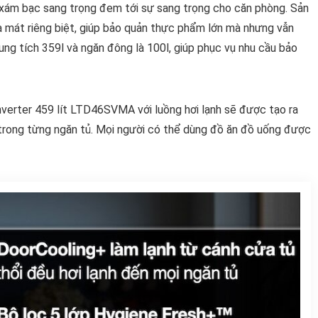
ám bạc sang trọng đem tới sự sang trọng cho căn phòng. Sản
à mát riêng biệt, giúp bảo quản thực phẩm lớn mà nhưng vẫn
ng tích 359l và ngăn đông là 100l, giúp phục vụ nhu cầu bảo
nverter 459 lít LTD46SVMA với luồng hơi lạnh sẽ được tạo ra
 trong từng ngăn tủ. Mọi người có thể dùng đồ ăn đồ uống được