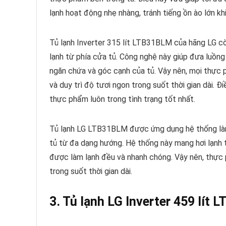
lạnh hoạt động nhẹ nhàng, tránh tiếng ồn ào lớn khi
Tủ lạnh Inverter 315 lít LTB31BLM của hãng LG cò
lạnh từ phía cửa tủ. Công nghệ này giúp đưa luồng
ngăn chứa và góc cạnh của tủ. Vậy nên, mọi thực p
và duy trì độ tươi ngon trong suốt thời gian dài. 
thực phẩm luôn trong tình trạng tốt nhất.
Tủ lạnh LG LTB31BLM được ứng dụng hệ thống làm 
tủ từ đa dạng hướng. Hệ thống này mang hơi lạnh 
được làm lạnh đều và nhanh chóng. Vậy nên, thực
trong suốt thời gian dài.
3. Tủ lạnh LG Inverter 459 lít