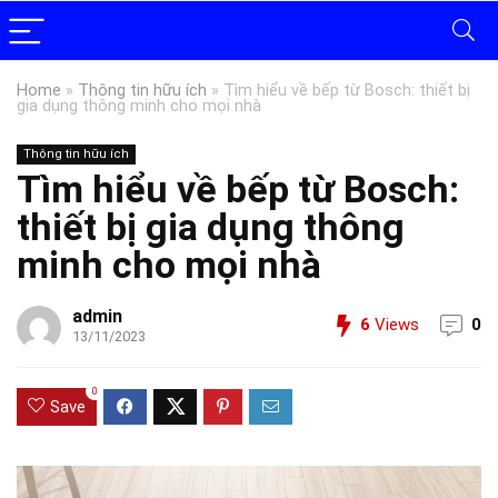
Home
»
Thông tin hữu ích
»
Tìm hiểu về bếp từ Bosch: thiết bị
gia dụng thông minh cho mọi nhà
Thông tin hữu ích
Tìm hiểu về bếp từ Bosch:
thiết bị gia dụng thông
minh cho mọi nhà
admin
6
Views
0
13/11/2023
0
Save