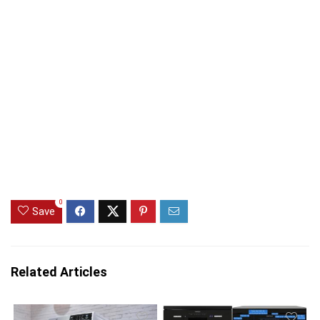
0
Save
Related Articles