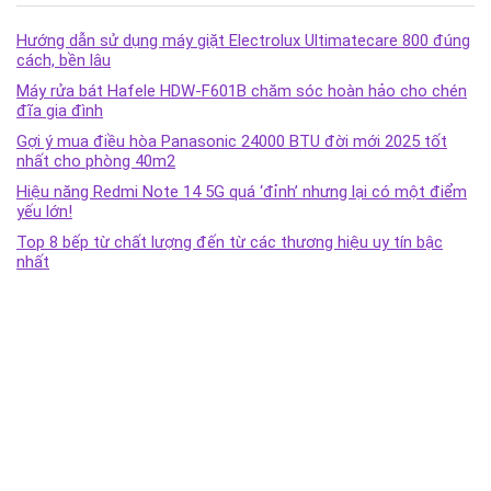
Hướng dẫn sử dụng máy giặt Electrolux Ultimatecare 800 đúng
cách, bền lâu
Máy rửa bát Hafele HDW-F601B chăm sóc hoàn hảo cho chén
đĩa gia đình
Gợi ý mua điều hòa Panasonic 24000 BTU đời mới 2025 tốt
nhất cho phòng 40m2
Hiệu năng Redmi Note 14 5G quá ‘đỉnh’ nhưng lại có một điểm
yếu lớn!
Top 8 bếp từ chất lượng đến từ các thương hiệu uy tín bậc
nhất