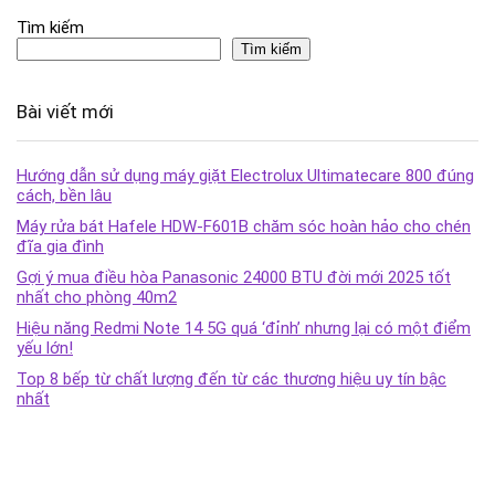
Tìm kiếm
Tìm kiếm
Bài viết mới
Hướng dẫn sử dụng máy giặt Electrolux Ultimatecare 800 đúng
cách, bền lâu
Máy rửa bát Hafele HDW-F601B chăm sóc hoàn hảo cho chén
đĩa gia đình
Gợi ý mua điều hòa Panasonic 24000 BTU đời mới 2025 tốt
nhất cho phòng 40m2
Hiệu năng Redmi Note 14 5G quá ‘đỉnh’ nhưng lại có một điểm
yếu lớn!
Top 8 bếp từ chất lượng đến từ các thương hiệu uy tín bậc
nhất