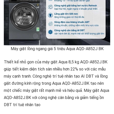
Máy giặt lồng ngang giá 5 triệu Aqua AQD-A852J BK
Thiết kế nhỏ gọn của máy giặt Aqua 8,5 kg AQD-A852J.BK
giúp tiết kiệm diện tích sàn nhiều hơn 22% so với các mẫu
máy cạnh tranh. Công nghệ trí tuệ nhân tạo AI DBT và lồng
giặt đường kính rộng trong Aqua AQD-A852J.BK tạo nên
một chiếc máy giặt rất mạnh mẽ và hiệu quả. Máy giặt Aqua
AQD-A852J.BK với công nghệ cân bằng và giảm tiếng ồn
DBT trí tuệ nhân tạo